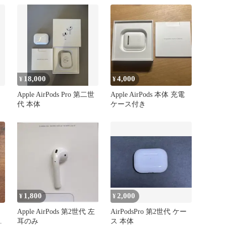
対
ロ
ス
デ
18,000
4,000
¥
¥
Apple AirPods Pro 第二世
Apple AirPods 本体 充電
代 本体
ケース付き
1,800
2,000
¥
¥
Apple AirPods 第2世代 左
AirPodsPro 第2世代 ケー
ャ
耳のみ
ス 本体