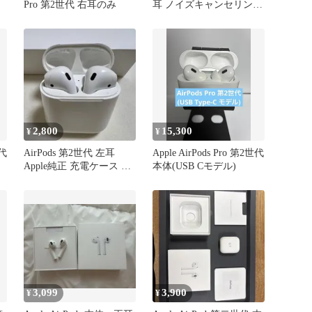
Pro 第2世代 右耳のみ
耳 ノイズキャンセリング
なし
2,800
15,300
¥
¥
世代
AirPods 第2世代 左耳
Apple AirPods Pro 第2世代
Apple純正 充電ケース 片
本体(USB Cモデル)
耳のみ 動作確認済
3,099
3,900
¥
¥