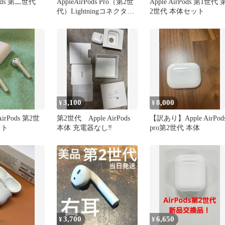
rPods 第二世代
AppleAirPods Pro（第2世
Apple AirPods 第1世代 
代）Lightningコネクタカ
2世代 本体セット
バー付き
3,100
8,000
¥
¥
irPods 第2世
第2世代 Apple AirPods
【訳あり】Apple AirPod
ット
本体 充電器なし‼️
pro第2世代 本体
3,700
6,650
¥
¥