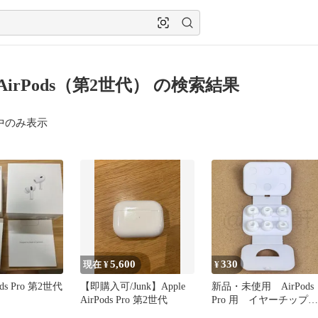
e AirPods（第2世代） の検索結果
中のみ表示
5,600
330
現在 ¥
¥
Pods Pro 第2世代
【即購入可/Junk】Apple
新品・未使用 AirPods
AirPods Pro 第2世代
Pro 用 イヤーチップ
シリコン 製 6個入り