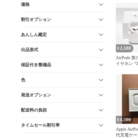
価格
割引オプション
あんしん鑑定
2,180
¥
出品形式
AirPods
イヤホン 
保証付き整備品
ホン 充電
色
発送オプション
配送料の負担
4,500
¥
タイムセール割引率
Apple Air
代充電ケー