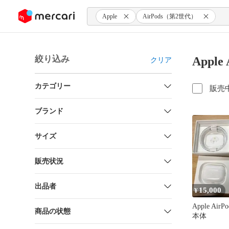
ンツにスキップ
Apple
AirPods（第2世代）
絞り込み
Appl
クリア
カテゴリー
販売
ブランド
サイズ
販売状況
出品者
15,000
¥
Apple Air
商品の状態
本体