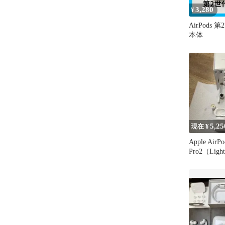
3,280
¥
AirPods
本体
5,25
現在 ¥
Apple AirPo
Pro2（Lig
タイプ）