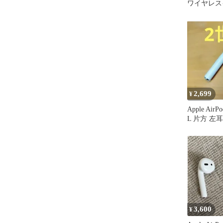
ワイヤレス
イト
2,699
¥
Apple Air
L 片方 左耳 
3,600
¥