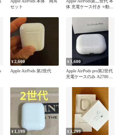
第
Apple AirPods 本体 両耳
Apple AirPods第二世代 本
セット
体 充電ケース付き ⭐️動作
確定済み⭐️
2,600
3,600
¥
¥
s
Apple AirPods 第2世代
Apple AirPods pro第2世代
充電ケースのみ A2700正
規品動作品
1,199
3,299
¥
¥