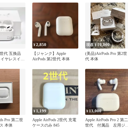
（S/ M/ Lサイズ各1ペ
ア）第1世代/ 第2世代 
応 エアーポッズ プ
交換用 イヤーピー
完全フィット 滑り止
め 防塵 メンズ レ
ィース（純正品質）
2,850
10,000
¥
現在 ¥
 第2世代 互換品
【ジャンク】Apple
(美品)AirPods Pro 第2世
ワイヤレスイヤ
AirPods 第2世代 本体
代 本体
ケース付
1,199
13,000
¥
¥
Pods Pro 第二世
Apple AirPods 2世代 充電
Apple AirPods Pro 2 第二
ス 本体
ケースのみ 845
世代 付属品 左用ジ