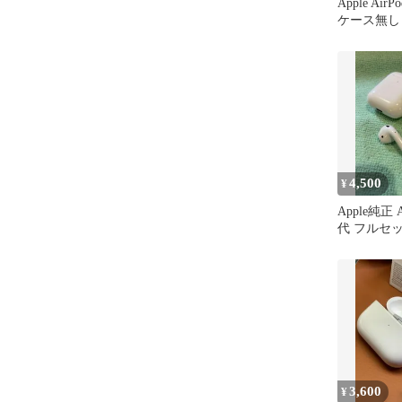
Apple Ai
ケース無し
4,500
¥
Apple純正 A
代 フルセ
3,600
¥