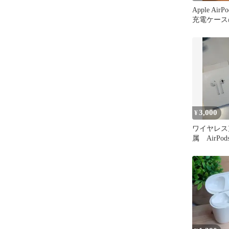
Apple Air
充電ケース
品 動作確
3,000
¥
ワイヤレス
属 AirPo