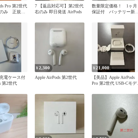
Pods Pro 第2世代
7 【返品対応可】第2世代
数量限定価格！ 1ヶ月
のみ 正規
右のみ 即日発送 AirPods
保証付 バッテリー新
認済み
品 AirPods第二世代
Apple
2,300
21,000
¥
¥
充電ケース付
Apple AirPods 第2世代
【美品】Apple AirPods
ds 第2世代
Pro 第2世代 USB-Cモ
本体