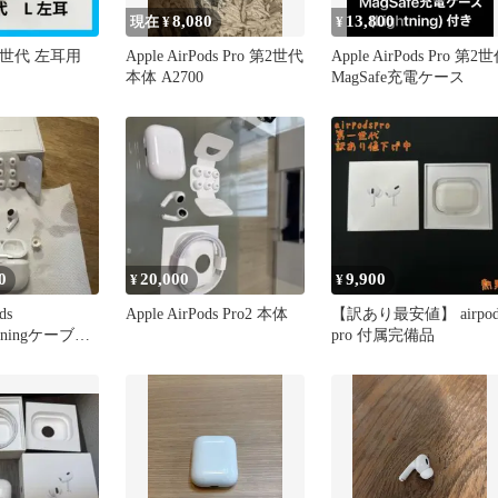
8,080
13,800
現在 ¥
¥
 第2世代 左耳用
Apple AirPods Pro 第2世代
Apple AirPods Pro 第2
本体 A2700
MagSafe充電ケース
0
20,000
9,900
¥
¥
ds
Apple AirPods Pro2 本体
【訳あり最安値】 airpod
htningケーブル
pro 付属完備品