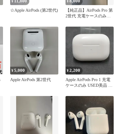
11,800
8,000
¥
¥
☆Apple AirPods (第2世代)
【純正品】AirPods Pro 第
2世代 充電ケースのみ
（Type-C ）
5,000
2,200
¥
¥
s
Apple AirPods 第2世代
Apple AirPods Pro 1 充電
ケースのみ USED美品 第
一世代 イヤホン エアー
ポッズ プロ Qi
MWP22J/A A2190 純正 送
料無料 即日発送 V9156