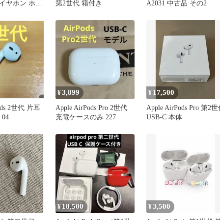
イヤホン ホワ
第2世代 箱付き
A2031 中古品 その2
3,899
17,500
¥
¥
Pods 2世代 片耳
Apple AirPods Pro 2世代
Apple AirPods Pro 第2
04
充電ケースのみ 227
USB-C 本体
18,500
3,500
¥
¥