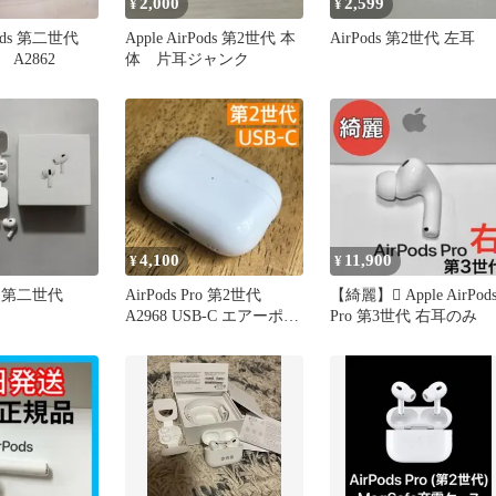
2,000
2,599
¥
¥
Pods 第二世代
Apple AirPods 第2世代 本
AirPods 第2世代 左耳
A2862
体 片耳ジャンク
4,100
11,900
¥
¥
pro 第二世代
AirPods Pro 第2世代
【綺麗】 Apple AirPod
A2968 USB-C エアーポッ
Pro 第3世代 右耳のみ
ズ