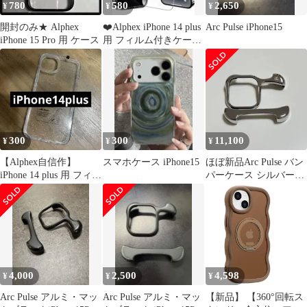
780
580
2,650
¥
¥
¥
開封のみ★ Alphex
❤️Alphex iPhone 14 plus
Arc Pulse iPhone15
iPhone 15 Pro 用 ケース
用 フィルム付きケース
保護セット
300
300
11,100
¥
¥
¥
【Alphex自信作】
スマホケース iPhone15
ほぼ新品Arc Pulse バン
iPhone 14 plus 用 フィル
パーケース シルバー
ム付きケース
iPhone15promax
4,000
2,500
4,598
¥
¥
¥
Arc Pulse アルミ・マッ
Arc Pulse アルミ・マッ
【新品】 【360°回転ス