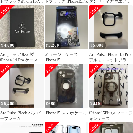
トブラックiPhone15Pro
トブラック iPhone15Pro
タンド・全方位エアー
用
クッション・MagSafe対
応】 for iPhone 15 Plus
用 ケース ウェーブ 韓
国 半透明 マット い
phone15plus ケース 米
軍MIL規格 全方位ガー
ド 耐衝撃 指紋防止
4,000
3,200
5,000
¥
¥
¥
TPUソフト側面
Arc pulse アルミ製
ミラージュケース
Arc Pulse iPhone 15 Pro
iPhone 14 Pro ケース
iPhone15
アルミ・マットブラッ
ク
6,400
680
440
¥
¥
¥
Arc Pulse Black バンパ
iPhone15 スマホケース
iPhone15Plusスマートフ
ーフレーム
ォンケース
iPhone16pro