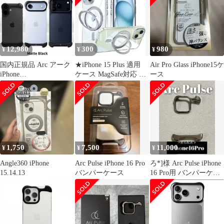
12,980
300
980
¥
¥
¥
国内正規品 Arc アーク
★iPhone 15 Plus 適用
Air Pro Glass iPhone15ケ
iPhone
ケース MagSafe対応 隠
ース
Air/17/17Pro/17ProMax
し収納式 多機能一体ス
Arc Pulse アルミ・マッ
タンド アイフォン15プ
トブラック アルミバン
ラス カバー OURJOY
パー アルミニウム合金
スマホケース 透明 米軍
7075 バンパー ケース
規格 耐衝撃 カメラレン
AC28020i17A
ズ保護 あいほん15plus
AC28147i17PR
ワイアレス充電 ストラ
1,750
7,500
11,000
¥
¥
¥
AC28148i17
ップホール付クリア
Angle360 iPhone
Arc Pulse iPhone 16 Pro
ろ*]様 Arc Pulse iPhone
15.14.13
バンパーケース
16 Pro用 バンパーケー
ス