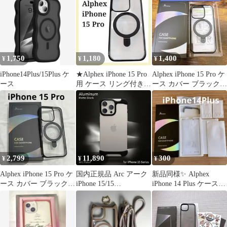
Pulse アルミ・ミラーシ
ルバー アルミバンパー
アルミニウム合金7075
AC26343i15
AC26345i15PR
AC26346i15PM
1,750
1,180
1,400
¥
¥
¥
iPhone14Plus/15Plus ケ
★Alphex iPhone 15 Pro
Alphex iPhone 15 Pro ケ
ース
用 ケース リング付き
ース カバー ブラック
ブラック
黒
2,799
11,890
300
¥
¥
¥
Alphex iPhone 15 Pro ケ
国内正規品 Arc アーク
新品同様✨ Alphex
ース カバー ブラック
iPhone 15/15
iPhone 14 Plus ケース
黒
Pro/Plus/Pro Max Arc
全面保護セット
Pulse アルミ・マットブ
ラック アルミバンパー
アルミニウム合金7075