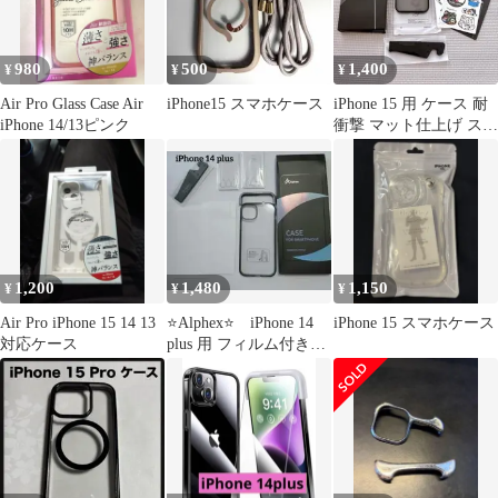
AC26339i15
AC26341i15PR
AC26342i15PM
980
500
1,400
¥
¥
¥
Air Pro Glass Case Air
iPhone15 スマホケース
iPhone 15 用 ケース 耐
iPhone 14/13ピンク
衝撃 マット仕上げ スト
ラップホール ブラック
1,200
1,480
1,150
¥
¥
¥
Air Pro iPhone 15 14 13
⭐️Alphex⭐️ iPhone 14
iPhone 15 スマホケース
対応ケース
plus 用 フィルム付きケ
ース