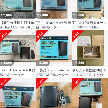
7,800
5,000
5,000
¥
¥
¥
【新品未使用】TP-Link
TP-Link Archer AX80 無
TP-Link Wi-Fi 6 ルータ
Archer AX80 Wi-Fi 6 ル
線LANルーター
ー 4804+1148Mbps
ーター
4,800
5,200
6,500
¥
¥
¥
TP-Link Archer AX80 無
「美品 TP-Link Archer
さらだ@断捨離中様 リ
線LANルーター
AX80 Wi-Fi6ルーター」
クエスト 2点 まとめ商
品