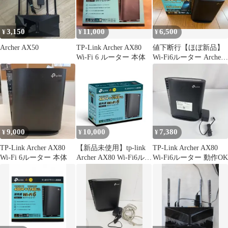
3,150
11,000
6,500
¥
¥
¥
Archer AX50
TP-Link Archer AX80
値下断行【ほぼ新品】
Wi-Fi 6 ルーター 本体
Wi-Fi6ルーター Archer
AX5400
9,000
10,000
7,380
¥
¥
¥
TP-Link Archer AX80
【新品未使用】tp-link
TP-Link Archer AX80
Wi-Fi 6ルーター 本体
Archer AX80 Wi-Fi6ルー
Wi-Fi6ルーター 動作OK
ター