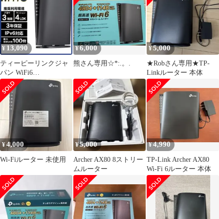
13,090
6,000
5,000
¥
¥
¥
ティーピーリンクジャ
熊さん専用☆*:.。.
★Robさん専用★TP-
パン WiFi6
Linkルーター 本体
4804+1148Mbps AX6000
メッシュWiFi OneMesh
対応 USB3.0 ARCHER
AX80
4,000
5,000
4,990
¥
¥
¥
Wi-Fiルーター 未使用
Archer AX80 8ストリー
TP-Link Archer AX80
ムルーター
Wi-Fi 6ルーター 本体