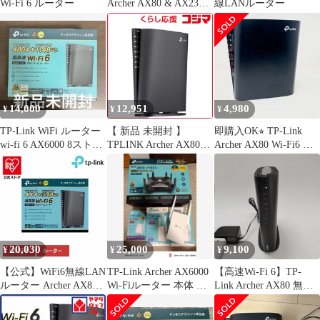
Wi-Fi 6 ルーター
Archer AX80 & AX23V
線LANルーター
セット
14,000
12,951
4,980
¥
¥
¥
TP-Link WiFi ルーター
【 新品 未開封 】
即購入OK⭐︎ TP-Link
wi-fi 6 AX6000 8ストリ
TPLINK Archer AX80
Archer AX80 Wi-Fi6 ル
ーム
WiFi 6 無線LANルータ
ーター
ー 4804+1148Mbps
AX6000 [Wi-Fi
6(ax)/ac/n/a/g/b]
ARCHERAX80JP 未使用
送料無料
20,030
25,000
9,100
¥
¥
¥
【公式】WiFi6無線LAN
TP-Link Archer AX6000
【高速Wi-Fi 6】TP-
ルーター Archer AX80
Wi-Fiルーター 本体 セ
Link Archer AX80 無線
TP-Link
ット
LANルーター