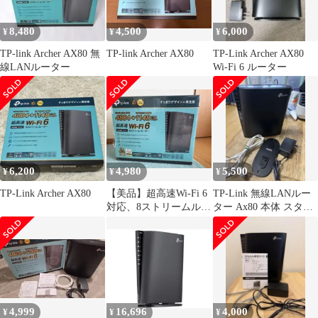
8,480
4,500
6,000
¥
¥
¥
TP-link Archer AX80 無
TP-link Archer AX80
TP-Link Archer AX80
線LANルーター
Wi-Fi 6 ルーター
6,200
4,980
5,500
¥
¥
¥
TP-Link Archer AX80
【美品】超高速Wi-Fi 6
TP-Link 無線LANルー
対応、8ストリームルー
ター Ax80 本体 スタン
ター
ド 美品
4,999
16,696
4,000
¥
¥
¥