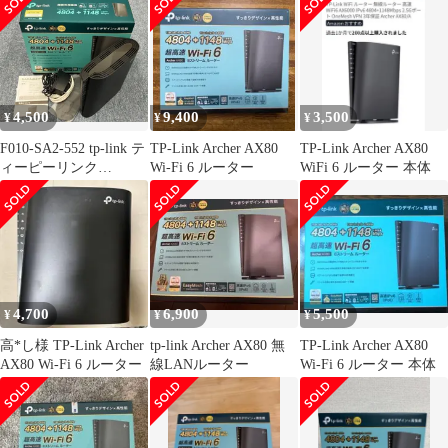
4,500
9,400
3,500
¥
¥
¥
F010-SA2-552 tp-link テ
TP-Link Archer AX80
TP-Link Archer AX80
ィーピーリンク
Wi-Fi 6 ルーター
WiFi 6 ルーター 本体
AX6000 8ストリーム
Wi-Fi6ルーター ワイフ
ァイ Archer AX80 家電
※通電確認済み 箱付き
4,700
6,900
5,500
¥
¥
¥
高*し様 TP-Link Archer
tp-link Archer AX80 無
TP-Link Archer AX80
AX80 Wi-Fi 6 ルーター
線LANルーター
Wi-Fi 6 ルーター 本体