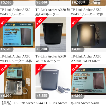
5,500
6,000
6,500
¥
¥
¥
TP-Link Archer AX80
TP-Link Archer AX80 無
TP-Link Archer AX80
Wi-Fi 6 ルーター
線LANルーター
Wi-Fi 6 ルーター 本体
5,500
6,800
4,000
¥
¥
¥
TP-Link Archer AX80
TP-Link Archer AX80
TP-Link Archer AX80
Wi-Fi 6 ルーター 本体
Wi-Fi 6 ルーター
AX6000 Wi-Fi 6ルータ
ー
6,000
5,555
4,000
¥
¥
¥
【美品】TP-Link Archer
A6440 TP-Link Archer
tp-link Archer AX80