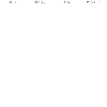
ホーム
お知らせ
出品
マイページ
会社概要（運営会社）
採用情報
プレスリリース
公式ブログ
プレスキット
メルカリUS
メルカリShops
m department（エムデパ）
ヘルプ
ヘルプセンター（ガイド・お問い合わせ）
メルカリShopsでショップを開設する
メルカリShops ショップ管理画面にログイン
メルカリShops出店者向けガイド
お問い合わせ一覧
フリーワードから商品をさがす
プライバシーと利用規約
メルカリ利用規約
メルカリShops利用規約
メルカリアンバサダー利用規約