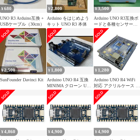
680
2,800
3,500
¥
¥
¥
UNO R3 Arduino互換 +
Arduino をはじめよう
Arduino UNO R3互換ボ
USBケーブル（30cm）
キット UNO R3 本体
ードと各種センサー、
電子部品キット
2,500
1,800
1,280
¥
¥
¥
SunFounder Davinci Kit
Arduino UNO R4 互換
Arduino UNO R4 WiFi
MINIMA クローン USB
対応 アクリルケース 保
type-C
護カバー スタンド付き
透明 ねじ付属 組み立て
簡単
4,860
4,900
4,900
¥
¥
¥