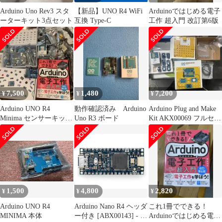
Arduino Uno Rev3 スタ
【新品】UNO R4 WiFi
Arduinoではじめる電子
ーターキット3点セット
互換 Type-C
工作 超入門 改訂第6版
7,500
1,480
7,200
¥
¥
¥
Arduino UNO R4
動作確認済み Arduino
Arduino Plug and Make
Minima センサーキット
Uno R3 ボード
Kit AKX00069 フルセッ
電子工作入門◆書籍
ト
1,500
4,800
2,820
¥
¥
¥
Arduino UNO R4
Arduino Nano R4 ヘッダ
これ1冊でできる！
MINIMA 本体
ー付き [ABX00143] - コ
Arduinoではじめる電子