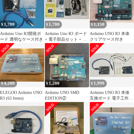
ッドボード、Qwiicコネ
クタ、プログラマブル
RGB LED、互換IDE用
はんだ付け済み
1,780
1,700
1,150
¥
¥
¥
Arduino Uno R3開発ボ
Arduino Uno R3 ボード
Arduino UNO R3 本体
ード 透明なケース付き
+ 電子部品セット + ブ
クリアケース付き
レッドボード
4,200
1,200
1,999
¥
¥
¥
ELEGOO Arduino UNO
Arduino UNO SMD
Arduino UNO R3 本体
R3 (63 Items)
EDITION②
互換ボード 電子工作キ
ット