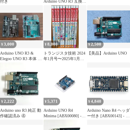
付き
Arduino UNO R3 互換機
ボード
3,000
8,000
2,500
¥
¥
¥
Arduino UNO R3 &
トランジスタ技術 2024
【美品】Arduino UNO
Elegoo UNO R3 本体 2
年1月号〜2025年1月号
枚セット
10冊セット
2,222
5,371
4,840
¥
¥
¥
Arduino uno R3 純正 動
Arduino UNO R4
Arduino Nano R4 ヘッダ
作確認済み ④
Minima [ABX00080] -
ー付き [ABX00143] - コ
Renesas RA4M1 - USB-
ンパクトルネサス
C、CAN、DAC (12ビッ
RA4M1 マイクロコント