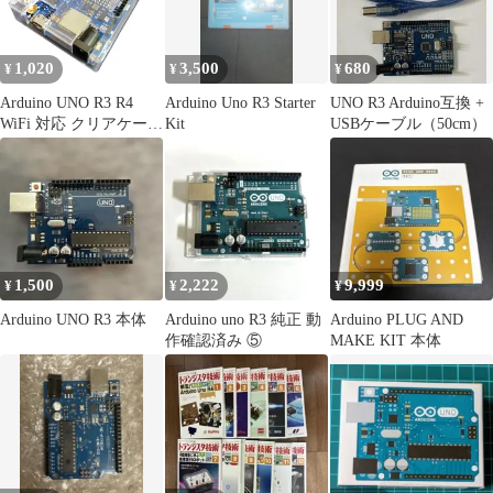
1,020
3,500
680
¥
¥
¥
Arduino UNO R3 R4
Arduino Uno R3 Starter
UNO R3 Arduino互換 +
WiFi 対応 クリアケース
Kit
USBケーブル（50cm）
保護カバー 透明 組み立
て簡単
1,500
2,222
9,999
¥
¥
¥
Arduino UNO R3 本体
Arduino uno R3 純正 動
Arduino PLUG AND
作確認済み ⑤
MAKE KIT 本体