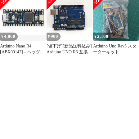
RA4M1 マイクロコント
属)、コンパクトルネサ
ローラーボード、ブレ
ス RA4M1マイクロコン
ッドボード、Qwiicコネ
トローラーボード、
クタ、プログラマブル
Qwiicコネクタ、プログ
RGB LED、互換IDE用
ラム可能なRGB LED、
はんだ付け済み
Arduino IDE対応
4,860
900
2,100
¥
¥
¥
Arduino Nano R4
[値下げ][新品送料込み]
Arduino Uno Rev3 スタ
[ABX00142] - ヘッダー
Arduino UNO R3 互換機
ーターキット
非搭載(ルーズピン付
ボード
属)、コンパクトルネサ
ス RA4M1マイクロコン
トローラーボード、
Qwiicコネクタ、プログ
ラム可能なRGB LED、
Arduino IDE対応