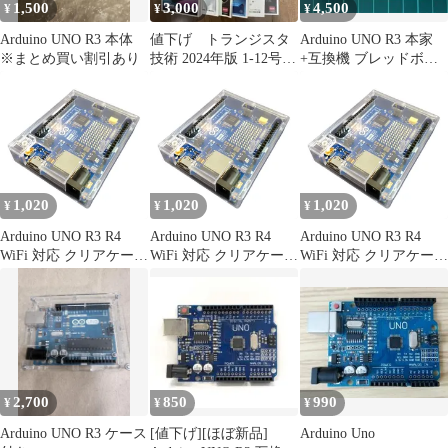
1,500
3,000
4,500
¥
¥
¥
Arduino UNO R3 本体
値下げ トランジスタ
Arduino UNO R3 本家
※まとめ買い割引あり
技術 2024年版 1-12号セ
+互換機 ブレッドボー
ット
ド 電子部品 まとめ売り
1,020
1,020
1,020
¥
¥
¥
Arduino UNO R3 R4
Arduino UNO R3 R4
Arduino UNO R3 R4
WiFi 対応 クリアケース
WiFi 対応 クリアケース
WiFi 対応 クリアケース
保護カバー 透明 組み立
保護カバー 透明 組み立
保護カバー 透明 組み立
て簡単
て簡単
て簡単
2,700
850
990
¥
¥
¥
Arduino UNO R3 ケース
[値下げ][ほぼ新品]
Arduino Uno