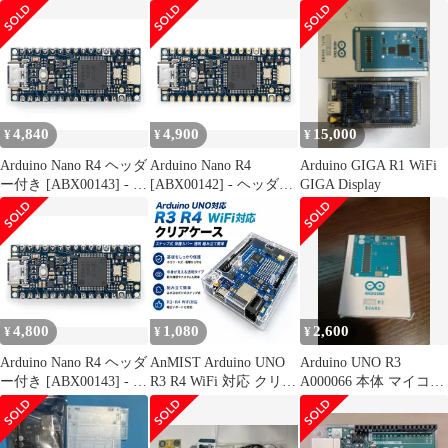
ンパクトルネサス
工作 超入門 改訂第6版
RA4M1 マイクロコント
ローラーボード、ブレ
ッドボード、Qwiicコネ
クタ、プログラマブル
RGB LED、互換IDE用
はんだ付け済み
4,840
4,900
15,000
¥
¥
¥
Arduino Nano R4 ヘッダ
Arduino Nano R4
Arduino GIGA R1 WiFi
ー付き [ABX00143] - コ
[ABX00142] - ヘッダー
GIGA Display
ンパクトルネサス
非搭載(ルーズピン付
RA4M1 マイクロコント
属)、コンパクトルネサ
ローラーボード、ブレ
ス RA4M1マイクロコン
ッドボード、Qwiicコネ
トローラーボード、
クタ、プログラマブル
Qwiicコネクタ、プログ
RGB LED、互換IDE用
ラム可能なRGB LED、
はんだ付け済み
Arduino IDE対応
4,800
1,080
2,600
¥
¥
¥
Arduino Nano R4 ヘッダ
AnMIST Arduino UNO
Arduino UNO R3
ー付き [ABX00143] - コ
R3 R4 WiFi 対応 クリア
A000066 本体 マイコン
ンパクトルネサス
ケース 保護カバー 透明
ボード
RA4M1 マイクロコント
組み立て簡単
ローラーボード、ブレ