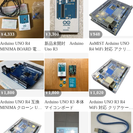
4,333
3,300
948
¥
¥
¥
Arduino UNO R4
新品未開封 Arduino
AnMIST Arduino UNO
MINIMA BOARD 電子
Uno R3
R4 WiFi 対応 アクリル
工作キット
ケース 保護カバー スタ
ンド付き 透明 ねじ付属
組み立て簡単
1,800
1,800
1,020
¥
¥
¥
Arduino UNO R4 互換
Arduino UNO R3 本体
Arduino UNO R3 R4
MINIMA クローン USB
マイコンボード
WiFi 対応 クリアケース
type-C
保護カバー 透明 組み立
て簡単