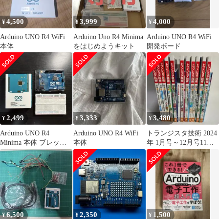
ラム可能なRGB LED、
Arduino IDE対応
4,500
3,999
4,000
¥
¥
¥
Arduino UNO R4 WiFi
Arduino Uno R4 Minima
Arduino UNO R4 WiFi
本体
をはじめようキット
開発ボード
2,499
3,333
3,480
¥
¥
¥
Arduino UNO R4
Arduino UNO R4 WiFi
トランジスタ技術 2024
Minima 本体 ブレッド
本体
年 1月号～12月号11冊
ボード付 ※正規品
セット8月欠品、9月付
録欠品
6,500
2,350
1,500
¥
¥
¥