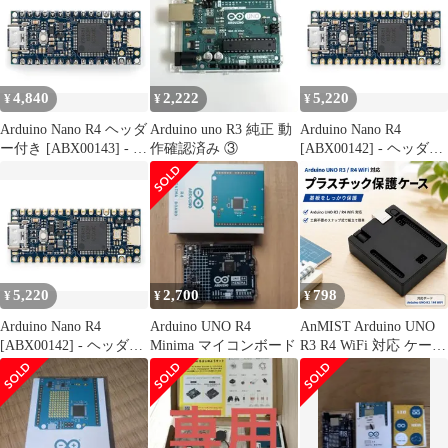
ト)、OP AMP、SWDコ
ローラーボード、ブレ
ネクター。
ッドボード、Qwiicコネ
クタ、プログラマブル
RGB LED、互換IDE用
はんだ付け済み
4,840
2,222
5,220
¥
¥
¥
Arduino Nano R4 ヘッダ
Arduino uno R3 純正 動
Arduino Nano R4
ー付き [ABX00143] - コ
作確認済み ③
[ABX00142] - ヘッダー
ンパクトルネサス
非搭載(ルーズピン付
RA4M1 マイクロコント
属)、コンパクトルネサ
ローラーボード、ブレ
ス RA4M1マイクロコン
ッドボード、Qwiicコネ
トローラーボード、
クタ、プログラマブル
Qwiicコネクタ、プログ
RGB LED、互換IDE用
ラム可能なRGB LED、
はんだ付け済み
Arduino IDE対応
5,220
2,700
798
¥
¥
¥
Arduino Nano R4
Arduino UNO R4
AnMIST Arduino UNO
[ABX00142] - ヘッダー
Minima マイコンボード
R3 R4 WiFi 対応 ケース
非搭載(ルーズピン付
ブラック 保護カバー 組
属)、コンパクトルネサ
み立て簡単
ス RA4M1マイクロコン
トローラーボード、
Qwiicコネクタ、プログ