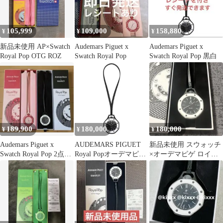
105,999
109,000
158,880
¥
¥
¥
新品未使用 AP×Swatch
Audemars Piguet x
Audemars Piguet x
Royal Pop OTG ROZ
Swatch Royal Pop
Swatch Royal Pop 黒白
189,900
180,000
180,000
¥
¥
¥
Audemars Piguet x
AUDEMARS PIGUET
新品未使用 スウォッチ
Swatch Royal Pop 2点セ
Royal Popオーデマピゲ
×オーデマピゲ ロイヤ
ット
スウォッチ
ルポップ 国内正規品 鑑
定可