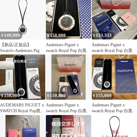
用】
Blaue Acht
149,999
150,000
133,333
¥
¥
¥
【新品/正規品】
Audemars Piguet x
Audemars Piguet x
Swatch×Audemars Piguet
swatch Royal Pop 白黒
swatch Royal Pop 白黒
Royal Pop
150,000
150,000
155,000
¥
¥
¥
AUDEMARS PIGUET x
Audemars Piguet x
Audemars Piguet x
SWATCH Royal Pop黒白
swatch Royal Pop 白黒
swatch Royal Pop 白黒
正規品