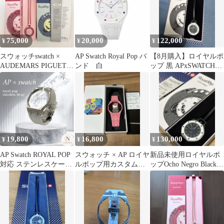
75,000
20,000
122,000
¥
¥
¥
スウォッチswatch ×
AP Swatch Royal Pop バ
【8月購入】ロイヤルポ
AUDEMARS PIGUET
ンド 白
ップ 黒 APxSWATCH
オーデマピゲ ピンク
Royal Pop
19,800
16,800
130,000
¥
¥
¥
AP Swatch ROYAL POP
スウォッチ × AP ロイヤ
新品未使用ロイヤルポ
対応 ステンレスケース
ルポップ用カスタムベ
ップOcho Negro Blackス
ラバーベルト
ルトバンド ピンク
ウォッチオーデマピゲ