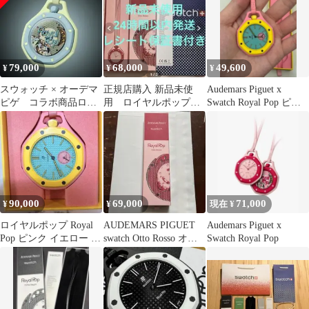
79,000
68,000
49,600
¥
¥
¥
スウォッチ × オーデマ
正規店購入 新品未使
Audemars Piguet x
ピゲ コラボ商品ロイ
用 ロイヤルポップ
Swatch Royal Pop ピン
ヤルポップ Light
スウォッチ✖️オーデマ
ク
Green
ピゲ 赤色 ピンク
90,000
69,000
71,000
¥
¥
現在 ¥
ロイヤルポップ Royal
AUDEMARS PIGUET
Audemars Piguet x
Pop ピンク イエロー AP
swatch Otto Rosso オー
Swatch Royal Pop
x Swatch
デマピケ