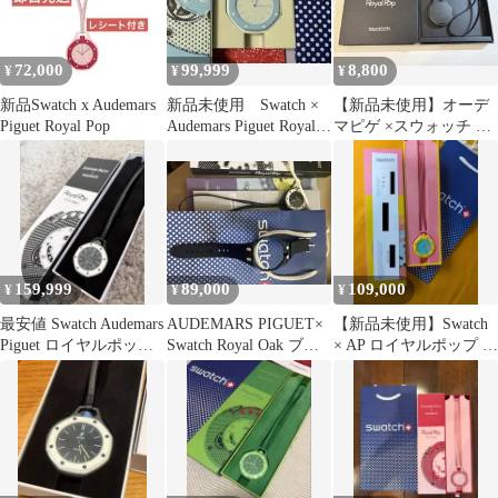
72,000
99,999
8,800
¥
¥
¥
新品Swatch x Audemars
新品未使用 Swatch ×
【新品未使用】オーデ
Piguet Royal Pop
Audemars Piguet Royal
マピゲ ×スウォッチ ロ
Pop
イヤルポップ レザース
トラップ 黒
159,999
89,000
109,000
¥
¥
¥
最安値 Swatch Audemars
AUDEMARS PIGUET×
【新品未使用】Swatch
Piguet ロイヤルポップ
Swatch Royal Oak ブラ
× AP ロイヤルポップ ピ
スウォッチ
ック
ンクイエロー