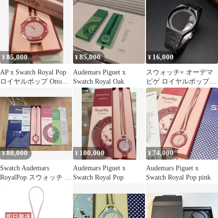
85,000
85,000
16,000
¥
¥
¥
AP x Swatch Royal Pop
Audemars Piguet x
スウォッチ× オーデマ
ロイヤルポップ Otto
Swatch Royal Oak
ピゲ ロイヤルポップ用
Rosso
ベルトバンド コマタ
イプ
80,000
100,000
74,000
¥
¥
¥
Swatch Audemars
Audemars Piguet x
Audemars Piguet x
RoyalPop スウォッチ オ
Swatch Royal Pop
Swatch Royal Pop pink
ーデマピゲ AP