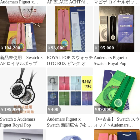
Audemars Piguet x
AP BLAUE ACHT付属
マピゲ ロイヤルポップ
Swatch 白黒
品付き
用ベルト ネイビー 紺
104,200
93,000
195,000
¥
¥
¥
新品未使用 Swatch ×
ROYAL POP スウォッチ
Audemars Piguet x
AP ロイヤルポップ ピ
OTG ROZ ピンク オー
Swatch Royal Pop
ンクイエロー 大人
デマピゲ
気 レア
199,999
400
99,000
¥
¥
¥
Swatch x Audemars
Audemars Piguet x
【中古品】 Swatch スウ
Piguet Royal Pop
Swatch 新聞広告 7枚 朝
ォッチ ×Audemars
日新聞
Piguet オーデマ・ピゲ
別注 コラボ ROYAL