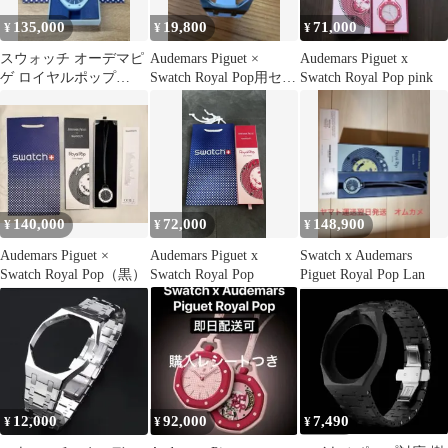
135,000
19,800
71,000
¥
¥
¥
スウォッチ オーデマピ
Audemars Piguet ×
Audemars Piguet x
ゲ ロイヤルポップ
Swatch Royal Pop用セッ
Swatch Royal Pop pink
Swatch royal pop
ト販売
140,000
72,000
148,900
¥
¥
¥
Audemars Piguet ×
Audemars Piguet x
Swatch x Audemars
Swatch Royal Pop（黒）
Swatch Royal Pop
Piguet Royal Pop Lan
12,000
92,000
7,490
¥
¥
¥