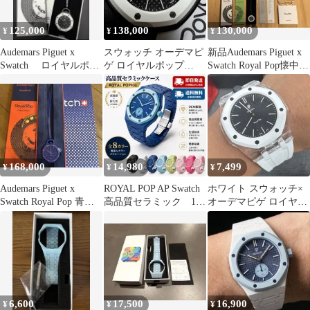
125,000
138,000
130,000
¥
¥
¥
Audemars Piguet x
スウォッチ オーデマピ
新品Audemars Piguet x
Swatch ロイヤルポッ
ゲ ロイヤルポップ
Swatch Royal Pop懐中時
プ 白黒
Ocho Negro 黒白
計
168,000
14,980
7,499
¥
¥
¥
Audemars Piguet x
ROYAL POP AP Swatch
ホワイト スウォッチ×
Swatch Royal Pop 青オ
高品質セラミック 12
オーデマピゲ ロイヤル
レンジ
時間以内に発送
ポップ用 シリコンスト
ラップベルト
6,600
17,500
16,900
¥
¥
¥