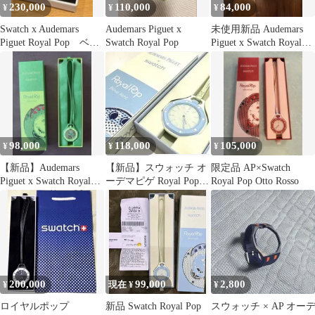
230,000
110,000
84,000
¥
¥
¥
Swatch x Audemars
Audemars Piguet x
未使用新品 Audemars
Piguet Royal Pop ベル
Swatch Royal Pop
Piguet x Swatch Royal
ト2本
Pop
98,000
118,000
105,000
¥
¥
¥
【新品】Audemars
【新品】スウォッチ オ
限定品 AP×Swatch
Piguet x Swatch Royal
ーデマピゲ Royal Pop
Royal Pop Otto Rosso
Pop
シリコンストラップベ
ルト付
200,000
99,000
2,800
¥
現在 ¥
¥
ロイヤルポップ
新品 Swatch Royal Pop
スウォッチ × AP オー