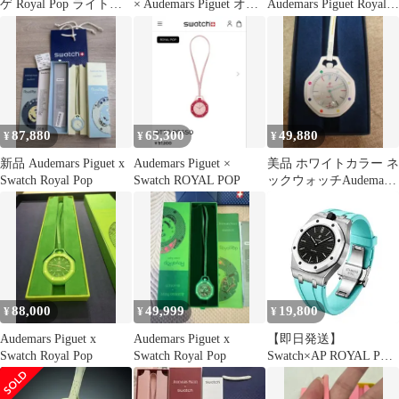
ゲ Royal Pop ライトブ
× Audemars Piguet オー
Audemars Piguet Royal
ルー
デマピゲ
Pop ロイヤルポップ
87,880
65,300
49,880
¥
¥
¥
新品 Audemars Piguet x
Audemars Piguet ×
美品 ホワイトカラー ネ
Swatch Royal Pop
Swatch ROYAL POP
ックウォッチAudemars
Piguet Swatch
88,000
49,999
19,800
¥
¥
¥
Audemars Piguet x
Audemars Piguet x
【即日発送】
Swatch Royal Pop
Swatch Royal Pop
Swatch×AP ROYAL POP
ステンレス×ラバー 各
種あり