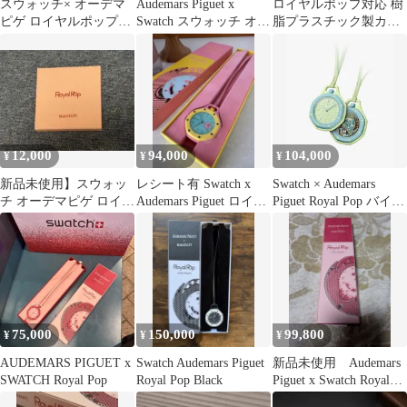
スウォッチ× オーデマ
Audemars Piguet x
ロイヤルポップ対応 樹
ピゲ ロイヤルポップ用
Swatch スウォッチ オー
脂プラスチック製カス
カスタム ベルト フルス
デマピゲ
タムベルト ブラック
テンレス
12,000
94,000
104,000
¥
¥
¥
新品未使用】スウォッ
レシート有 Swatch x
Swatch × Audemars
チ オーデマピゲ ロイヤ
Audemars Piguet ロイヤ
Piguet Royal Pop バイオ
ルポップ レザーランヤ
ル
セラミック ポケットウ
ード
ォッチ Blaue Acht
75,000
150,000
99,800
¥
¥
¥
AUDEMARS PIGUET x
Swatch Audemars Piguet
新品未使用 Audemars
SWATCH Royal Pop
Royal Pop Black
Piguet x Swatch Royal
Pop