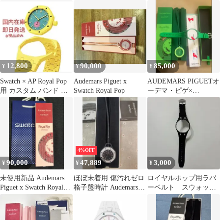
デマピゲ
12,800
90,000
85,000
¥
¥
¥
Swatch × AP Royal Pop
Audemars Piguet x
AUDEMARS PIGUETオ
用 カスタム バンド イ
Swatch Royal Pop
ーデマ・ピゲ×
エロー
SwatchRoyal Oak
4%OFF
90,000
47,889
3,000
¥
¥
¥
未使用新品 Audemars
ほぼ未着用 傷汚れゼロ
ロイヤルポップ用ラバ
Piguet x Swatch Royal
格子盤時計 Audemars
ーベルト スウォッチ
Pop
Piguet Swatch
× オーデマピゲ