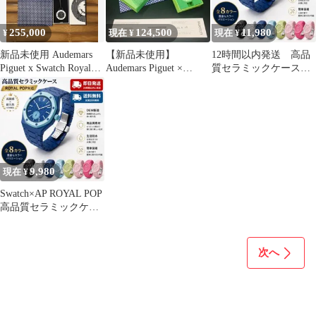
255,000
124,500
11,980
¥
現在 ¥
現在 ¥
新品未使用 Audemars
【新品未使用】
12時間以内発送 高品
Piguet x Swatch Royal
Audemars Piguet ×
質セラミックケース
Pop
Swatch RoyalPop
ROYAL POP
SWATCH×AP
9,980
現在 ¥
Swatch×AP ROYAL POP
高品質セラミックケー
ス 【当日発送】
次へ