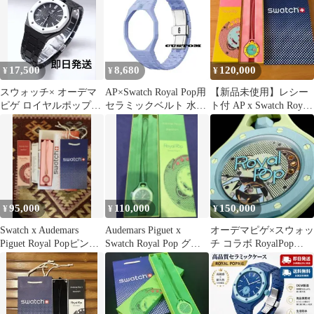
POP GREEN EIGHT ロ
イヤル ポップ グリーン
エイト 時計 アクセサリ
ー 【197-260724-ko-01-
tei】
17,500
8,680
120,000
¥
¥
¥
スウォッチ× オーデマ
AP×Swatch Royal Pop用
【新品未使用】レシー
ピゲ ロイヤルポップ用
セラミックベルト 水
ト付 AP x Swatch Royal
ベルトバンド ブラック
色 社外品
Pop
12時
95,000
110,000
150,000
¥
¥
¥
Swatch x Audemars
Audemars Piguet x
オーデマピゲ×スウォッ
Piguet Royal Popピンク
Swatch Royal Pop グリ
チ コラボ RoyalPop
正規品
ーン
BLAUE ACHT