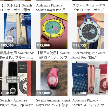
【ラスト1点】Swatch
Audemars Piguet x
スウォッチ× オーデマ
ロイヤルポップ用カス
Swatch Royal Pop 用 ベ
ピゲ ロイヤルポップ用
タムバンド ライトブル
ルト
ベルトバンド ホワイ
ー
ト
89,500
95,000
49,755
¥
¥
¥
新品未使用 Swatch×AP
【新品未使用】Swatch
AudemarsPiguet Swatch
Royal Pop ブルー 正規
× AP ロイヤルポップ ピ
Royal Pop "Blue"
品
ンクイエロー
130,000
97,000
70,000
¥
¥
¥
Swatch × Audemars
Swatch Audemars Piguet
Audemars Piguet x
Piguet Royal Pop Negro
Royal Pop バンド付き
Swatch スウォッチ オー