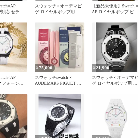
tch×AP
スウォッチ× オーデマピ
【新品未使用】Swatch 
OP対応 セラミ
ゲ ロイヤルポップ用 ベ
AP ロイヤルポップ ピ
ラバーベルト
ルトバンド コマタイプ
クイエロー
75,000
21,900
¥
¥
tch×AP
スウォッチswatch ×
スウォッチ× オーデマ
OP フォージド
AUDEMARS PIGUET オ
ゲ ロイヤルポップ用 ベ
FKMラバー
ーデマピゲ ピンク
ルト クリアベゼル