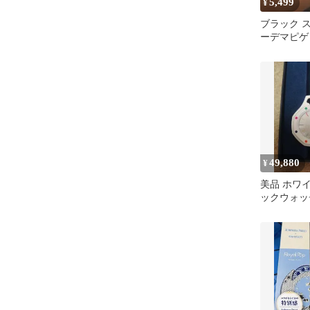
5,499
¥
ブラック ス
ーデマピゲ
プ用 シリ
ベルト
49,880
¥
美品 ホワ
ックウォッチA
Piguet Swat