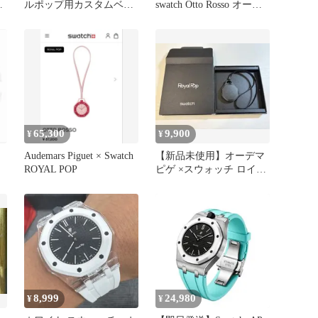
ルポップ用カスタムベル
swatch Otto Rosso オーデ
トバンド ピンク
マピケ
65,300
9,900
¥
¥
Audemars Piguet × Swatch
【新品未使用】オーデマ
ROYAL POP
ピゲ ×スウォッチ ロイヤ
ルポップ レザーストラッ
プ 黒
8,999
24,980
¥
¥