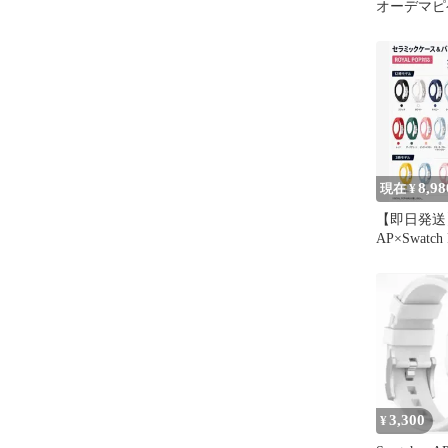
オーデマピ
ップ レザ
8,98
現在 ¥
【即日発
AP×Swatch 
応陶瓷リン
3,300
¥