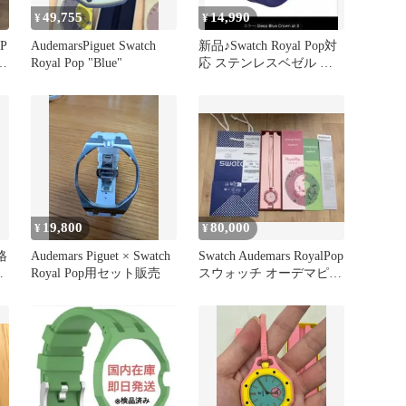
49,755
14,990
¥
¥
P
AudemarsPiguet Swatch
新品♪Swatch Royal Pop対
イ
Royal Pop "Blue"
応 ステンレスベゼル ラ
バーベルト 青
19,800
80,000
¥
¥
格
Audemars Piguet × Swatch
Swatch Audemars RoyalPop
t
Royal Pop用セット販売
スウォッチ オーデマピゲ
AP