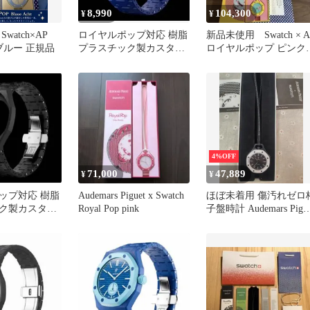
8,990
104,300
¥
¥
watch×AP
ロイヤルポップ対応 樹脂
新品未使用 Swatch × A
p ブルー 正規品
プラスチック製カスタム
ロイヤルポップ ピンク
ベルト ブルー
エロー 大人気 レア
4%OFF
71,000
47,889
¥
¥
ップ対応 樹脂
Audemars Piguet x Swatch
ほぼ未着用 傷汚れゼロ
ク製カスタム
Royal Pop pink
子盤時計 Audemars Pigue
ラック
Swatch