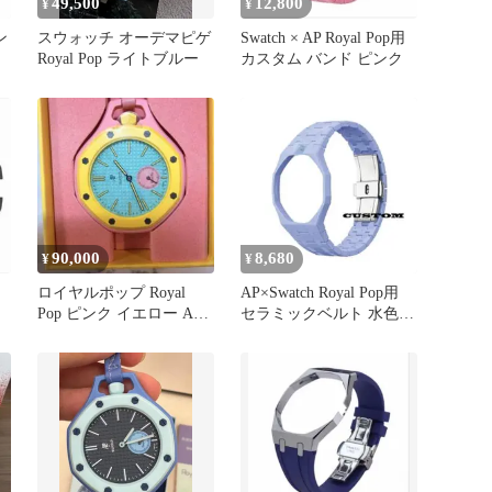
49,500
12,800
¥
¥
ン
スウォッチ オーデマピゲ
Swatch × AP Royal Pop用
Royal Pop ライトブルー
カスタム バンド ピンク
90,000
8,680
¥
¥
ロイヤルポップ Royal
AP×Swatch Royal Pop用
Pop ピンク イエロー AP x
セラミックベルト 水色
Swatch
社外品