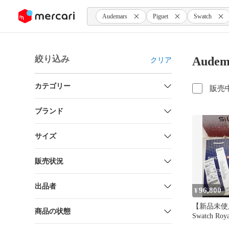
ンツにスキップ
Audemars
Piguet
Swatch
絞り込み
Audem
クリア
カテゴリー
販売
ブランド
サイズ
販売状況
出品者
96,800
¥
【新品未使用
商品の状態
Swatch Ro
イエロー