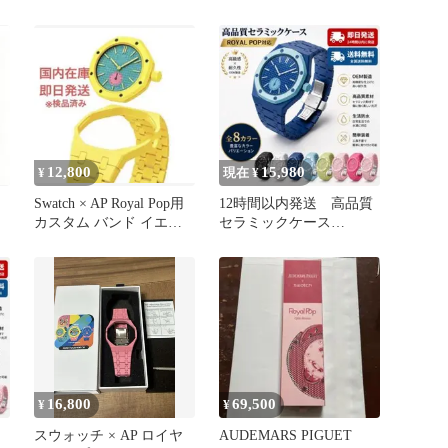
バンド ライトブルー
12,800
15,980
¥
現在 ¥
Swatch × AP Royal Pop用
12時間以内発送 高品質
カスタム バンド イエロ
セラミックケース
ー
ROYAL POP SWATCH×AP
16,800
69,500
¥
¥
スウォッチ × AP ロイヤ
AUDEMARS PIGUET