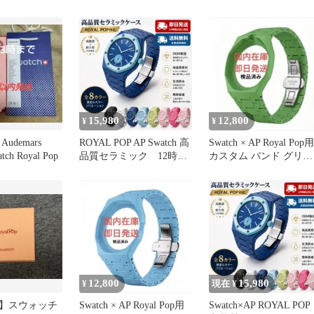
g Roz
ンク イエロー Otg Roz
15,980
12,800
¥
¥
udemars
ROYAL POP AP Swatch 高
Swatch × AP Royal Pop用
atch Royal Pop
品質セラミック 12時間
カスタム バンド グリー
以内に発送
ン
12,800
15,980
¥
現在 ¥
】スウォッチ
Swatch × AP Royal Pop用
Swatch×AP ROYAL POP