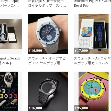
P Royal Pop用
正規店購入 新品未使用
Audemars Piguet x Swatc
ラバー バンド
ロイヤルポップ スウォ
Royal Pop
ッチ✖️オーデマピゲ 赤
色 ピンク
16,900
17,000
¥
¥
guet x Swatch
スウォッチ× オーデマピ
スウォッチ × AP ロイヤ
p 用 ベルト
ゲ ロイヤルポップ用 ベ
ルポップ用カスタムベ
ルトバンド ホワイト
トバンド ブルー/ダーク
ブルー
16,000
95,000
¥
¥