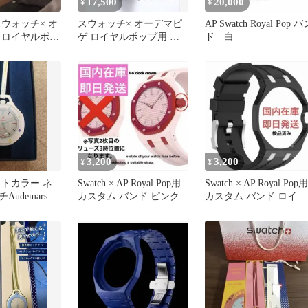
17,500
20,000
¥
¥
ウォッチ× オ
スウォッチ× オーデマピ
AP Swatch Royal Pop バ
 ロイヤルポッ
ゲ ロイヤルポップ用 ベ
ド 白
コンストラップ
ルトバンド ブラック 12
時
3,200
3,200
¥
¥
イトカラー ネ
Swatch × AP Royal Pop用
Swatch × AP Royal Pop用
udemars
カスタム バンド ピンク
カスタム バンド ロイヤ
ch
ルポップ