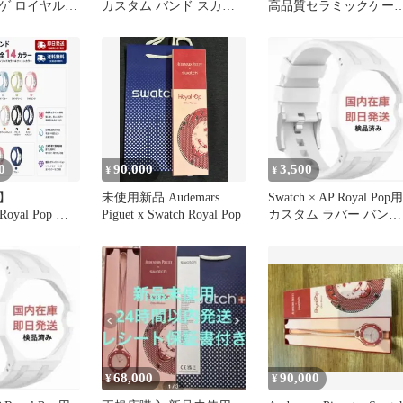
ゲ ロイヤルポ
カスタム バンド スカイ
高品質セラミックケー
ーランヤード
ブルー
ス 【当日発送】
0
90,000
3,500
¥
¥
送】
未使用新品 Audemars
Swatch × AP Royal Pop用
Royal Pop 対
Piguet x Swatch Royal Pop
カスタム ラバー バンド
クベルト
ホワイト
68,000
90,000
¥
¥