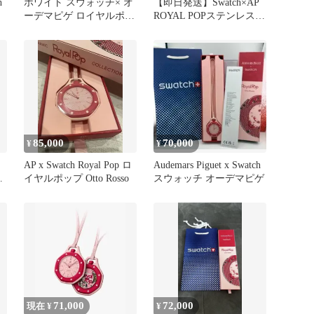
h
ホワイト スウォッチ× オ
【即日発送】Swatch×AP
ーデマピゲ ロイヤルポッ
ROYAL POPステンレス×
プ用 シリコンストラップ
ラバー 各種あり
ベルト
85,000
70,000
¥
¥
AP x Swatch Royal Pop ロ
Audemars Piguet x Swatch
ル
イヤルポップ Otto Rosso
スウォッチ オーデマピゲ
71,000
72,000
現在 ¥
¥