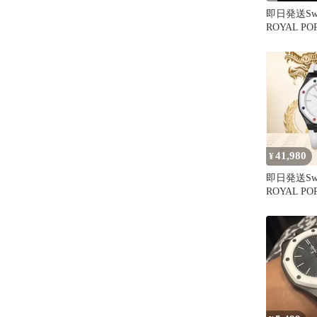
即日発送Swa
ROYAL P
ックFKM
41,980
¥
即日発送Swa
ROYAL P
カーボン 