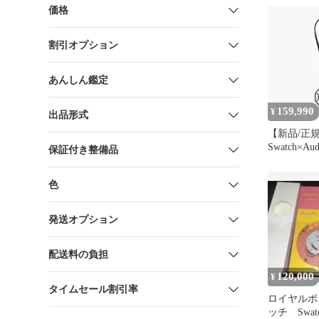
価格
割引オプション
あんしん鑑定
159,990
¥
出品形式
【新品/正
Swatch×Aud
保証付き整備品
Royal Pop
色
発送オプション
配送料の負担
120,000
¥
タイムセール割引率
ロイヤルポ
ッチ Swa