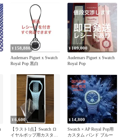
158,880
109,000
¥
¥
Audemars Piguet x Swatch
Audemars Piguet x Swatch
Royal Pop 黒白
Royal Pop
6,600
14,800
¥
¥
h
【ラスト1点】Swatch ロ
Swatch × AP Royal Pop用
イヤルポップ用カスタム
カスタム バンド ブルー