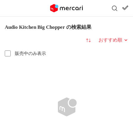
Audio Kitchen Big Chopper の検索結果
並び替え
販売中のみ表示