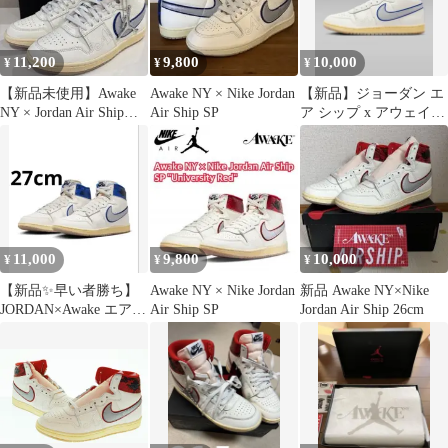
11,200
9,800
10,000
¥
¥
¥
【新品未使用】Awake
Awake NY × Nike Jordan
【新品】ジョーダン エ
NY × Jordan Air Ship
Air Ship SP
ア シップ x アウェイク
SP27㎝
NY "Game Royal"
11,000
9,800
10,000
¥
¥
¥
【新品✨️早い者勝ち】
Awake NY × Nike Jordan
新品 Awake NY×Nike
JORDAN×Awake エアー
Air Ship SP
Jordan Air Ship 26cm
シップ