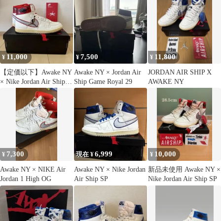
11,000
7,500
11,800
¥
¥
¥
【定価以下】Awake NY
Awake NY × Jordan Air
JORDAN AIR SHIP X
× Nike Jordan Air Ship
Ship Game Royal 29
AWAKE NY
SP
7,300
6,999
10,000
¥
現在 ¥
¥
Awake NY × NIKE Air
Awake NY × Nike Jordan
新品未使用 Awake NY ×
Jordan 1 High OG
Air Ship SP
Nike Jordan Air Ship SP