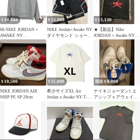
ソー 半袖 XL ブラック
黒 FV9913-010
14,000
15,000
13,130
¥
¥
¥
68.NIKE JORDAN ×
NIKE Jordan×Awake NY
★【新品】Nike
AWAKE NY
ダイヤモンド ショート
JORDAN × Awake NY
Embroidered Hoodie
パンツ
Solid Tee
【店舗併売品】
10,500
11,000
8,000
¥
¥
現在 ¥
NIKE JORDAN AIR
希少サイズXL Air
ナイキジョーダン1 エ
SHIP PE SP 29cm
Jordan x Awake NY T-
アシップ x アウェイク
Shirt
NY