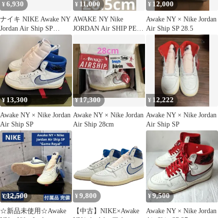
6,930
11,000
12,000
¥
¥
¥
ナイキ NIKE Awake NY
AWAKE NY Nike
Awake NY × Nike Jordan
Jordan Air Ship SP
JORDAN Air SHIP PE
Air Ship SP 28.5
University Red アウェイ
SP
クニューヨークスニー
カー FN8675-100 メン
ズ靴 スニーカー ホワイ
ト 27cm 103S-1293
13,300
17,300
12,222
¥
¥
¥
Awake NY × Nike Jordan
Awake NY × Nike Jordan
Awake NY × Nike Jordan
Air Ship SP
Air Ship 28cm
Air Ship SP
12,500
9,800
9,500
¥
¥
¥
☆新品未使用☆Awake
【中古】NIKE×Awake
Awake NY × Nike Jordan