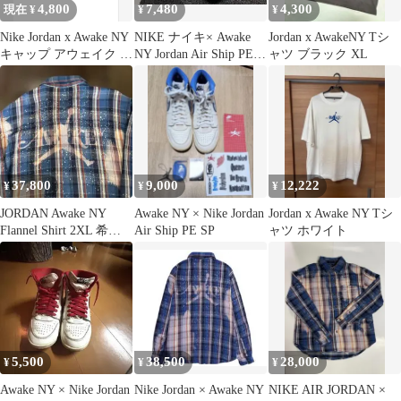
4,800
7,480
4,300
現在 ¥
¥
¥
Nike Jordan x Awake NY
NIKE ナイキ× Awake
Jordan x AwakeNY Tシ
キャップ アウェイク ナ
NY Jordan Air Ship PE
ャツ ブラック XL
イキ
SP 'Game Royal'スニー
カー / FN8675-104 / サ
イズ27cm ホワイト・ブ
ルー
37,800
9,000
12,222
¥
¥
¥
JORDAN Awake NY
Awake NY × Nike Jordan
Jordan x Awake NY Tシ
Flannel Shirt 2XL 希
Air Ship PE SP
ャツ ホワイト
少 ナイキ
5,500
38,500
28,000
¥
¥
¥
Awake NY × Nike Jordan
Nike Jordan × Awake NY
NIKE AIR JORDAN ×