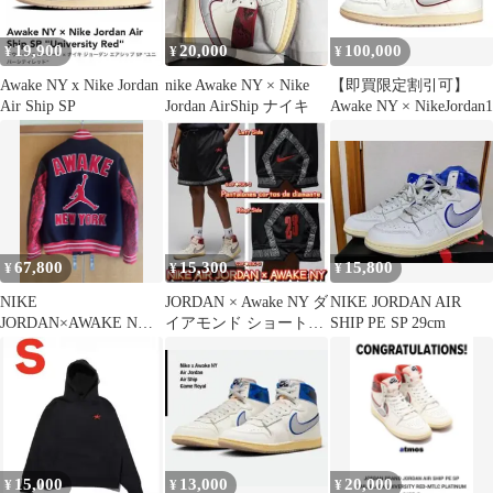
19,900
20,000
100,000
¥
¥
¥
Awake NY x Nike Jordan
nike Awake NY × Nike
【即買限定割引可】
Air Ship SP
Jordan AirShip ナイキ
Awake NY × NikeJordan1
67,800
15,300
15,800
¥
¥
¥
NIKE
JORDAN × Awake NY ダ
NIKE JORDAN AIR
JORDAN×AWAKE NY
イアモンド ショートパ
SHIP PE SP 29cm
VARSITY JACKET
ンツ 黒パイソン
15,000
13,000
20,000
¥
¥
¥