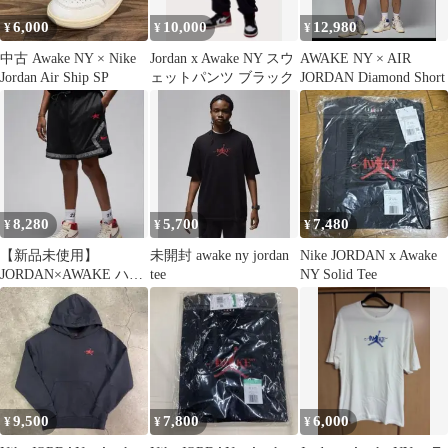
6,000
10,000
12,980
¥
¥
¥
中古 Awake NY × Nike
Jordan x Awake NY スウ
AWAKE NY × AIR
Jordan Air Ship SP
ェットパンツ ブラック
JORDAN Diamond Short
8,280
5,700
7,480
¥
¥
¥
【新品未使用】
未開封 awake ny jordan
Nike JORDAN x Awake
JORDAN×AWAKE ハー
tee
NY Solid Tee
フパンツ ショーツ
US XS 黒
9,500
7,800
6,000
¥
¥
¥