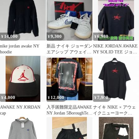
ディー
14,000
9,300
6,980
¥
¥
¥
nike jordan awake NY
新品 ナイキ ジョーダン
NIKE JORDAN AWAKE
hoodie
エアシップ アウェイク
NY SOLID TEE ジョー
NY 23.5cm 箱ステッカ
ダン
ー有
4,000
12,000
7,900
¥
¥
¥
AWAKE NY JORDAN
入手困難限定品AWAKE
ナイキ NIKE × アウェ
cap
NY Jordan 5BoroughTee
イクニューヨーク
L
AWAKE NY M J AWNY
SOLID TEE メンズ ジ
ョーダン アウェイク ソ
リッド Tシャツ カット