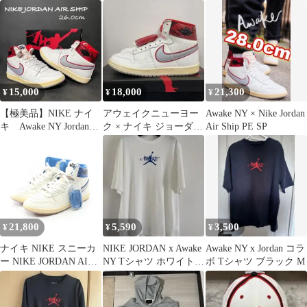
27.5cm 新品
15,000
18,000
21,300
¥
¥
¥
【極美品】NIKE ナイ
アウェイクニューヨー
Awake NY × Nike Jordan
キ Awake NY Jordan
ク × ナイキ ジョーダン
Air Ship PE SP
Air Ship
エアシップ SP
21,800
5,590
3,500
¥
¥
¥
ナイキ NIKE スニーカ
NIKE JORDAN x Awake
Awake NY x Jordan コラ
ー NIKE JORDAN AIR
NY Tシャツ ホワイト
ボ Tシャツ ブラック M
SHIP SP × AWAKE NY
M
FN8675-104 レザー ス
ニーカー メンズ 未使用