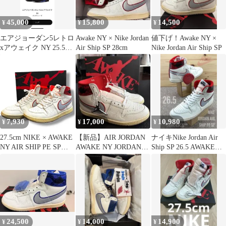
45,000
15,800
14,500
¥
¥
¥
エアジョーダン5レトロ
Awake NY × Nike Jordan
値下げ！Awake NY ×
xアウェイク NY 25.5㎝/
Air Ship SP 28cm
Nike Jordan Air Ship SP
世界13000足限定
7,930
17,000
10,980
¥
¥
¥
27.5cm NIKE × AWAKE
【新品】AIR JORDAN
ナイキNike Jordan Air
NY AIR SHIP PE SP
AWAKE NY JORDAN
Ship SP 26.5 AWAKEコ
FN8675-100 スニーカー
AIR26.5cm
ラボ
24,500
14,000
14,900
¥
¥
¥