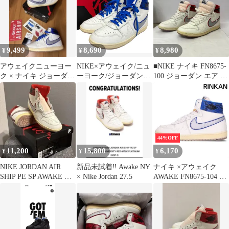
ェイクニューヨーク ジ
ョーダンエアシップ ハ
イカットスニーカー ホ
ワイト US10/28cm
FN8675-100
9,499
8,690
8,980
¥
¥
¥
アウェイクニューヨー
NIKE×アウェイク/ニュ
■NIKE ナイキ FN8675-
ク × ナイキ ジョーダン
ーヨーク/ジョーダンエ
100 ジョーダン エア シ
エアシップ SP 23セン
アシップ/FN8675-104/
ップ PE スペシャル ア
チ
スニーカー/サイズ28㎝/
ウェイク ニューヨーク
ホワイト×ブルー/メン
27cm A25-111
ズ/FB3796
44%OFF
11,200
15,800
6,170
¥
¥
¥
NIKE JORDAN AIR
新品未試着‼️ Awake NY
ナイキ ×アウェイク
SHIP PE SP AWAKE NY
× Nike Jordan 27.5
AWAKE FN8675-104 ア
27cm
ウェイクニューヨーク
ジョーダンスニーカー
メンズ 27.5cm