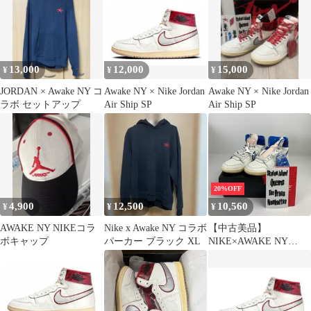
13,000
12,000
15,000
¥
¥
¥
JORDAN × Awake NY コ
Awake NY × Nike Jordan
Awake NY × Nike Jordan
ラボ セットアップ
Air Ship SP
Air Ship SP
20%OFF
4,900
12,500
10,560
¥
¥
¥
AWAKE NY NIKEコラ
Nike x Awake NY コラボ
【中古美品】
ボキャップ
パーカー ブラック XL
NIKE×AWAKE NY
FN8675-104 JORDAN
AIR SHIP SP "GAME
ROYAL" スニーカー 靴
ナイキ 【160-251102-st-
10-fuz】