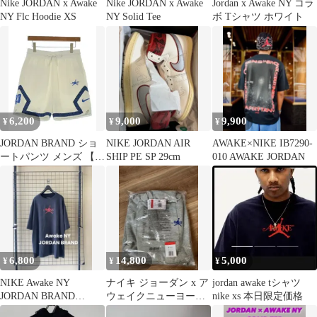
Nike JORDAN x Awake
Nike JORDAN x Awake
Jordan x Awake NY コラ
NY Flc Hoodie XS
NY Solid Tee
ボ Tシャツ ホワイト
6,200
9,000
9,900
¥
¥
¥
JORDAN BRAND ショ
NIKE JORDAN AIR
AWAKE×NIKE IB7290-
ートパンツ メンズ 【古
SHIP PE SP 29cm
010 AWAKE JORDAN
着】【中古】【送料無
料】
6,800
14,800
5,000
¥
¥
¥
NIKE Awake NY
ナイキ ジョーダン x ア
jordan awake tシャツ
JORDAN BRAND
ウェイクニューヨーク
nike xs 本日限定価格
SOLID TEE ナイキ
エンブロイダード フー