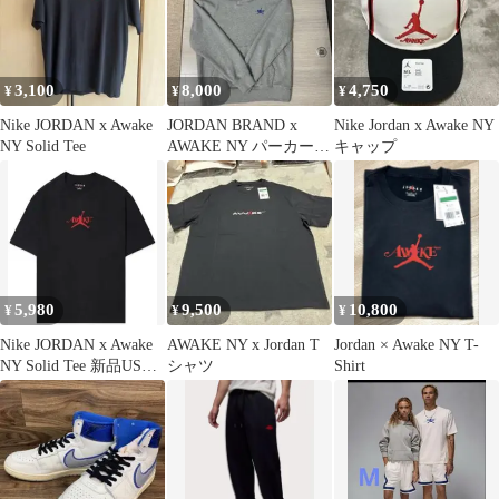
3,100
8,000
4,750
¥
¥
¥
Nike JORDAN x Awake
JORDAN BRAND x
Nike Jordan x Awake NY
NY Solid Tee
AWAKE NY パーカー
キャップ
グレー M
5,980
9,500
10,800
¥
¥
¥
Nike JORDAN x Awake
AWAKE NY x Jordan T
Jordan × Awake NY T-
NY Solid Tee 新品US
シャツ
Shirt
XS