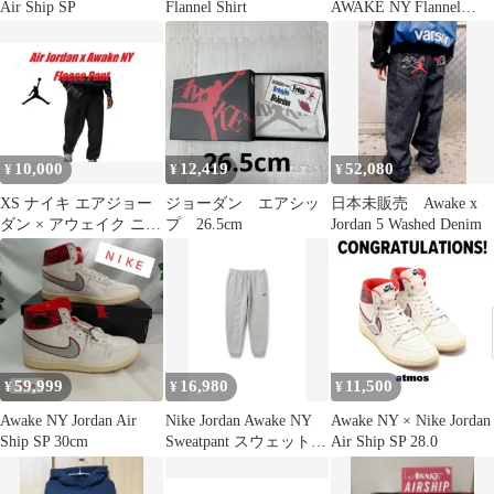
Air Ship SP
Flannel Shirt
AWAKE NY Flannel
Shirt
10,000
12,419
52,080
¥
¥
¥
XS ナイキ エアジョー
ジョーダン エアシッ
日本未販売 Awake x
ダン × アウェイク ニュ
プ 26.5cm
Jordan 5 Washed Denim
ーヨーク フリース パン
ツ
59,999
16,980
11,500
¥
¥
¥
Awake NY Jordan Air
Nike Jordan Awake NY
Awake NY × Nike Jordan
Ship SP 30cm
Sweatpant スウェットパ
Air Ship SP 28.0
ンツ