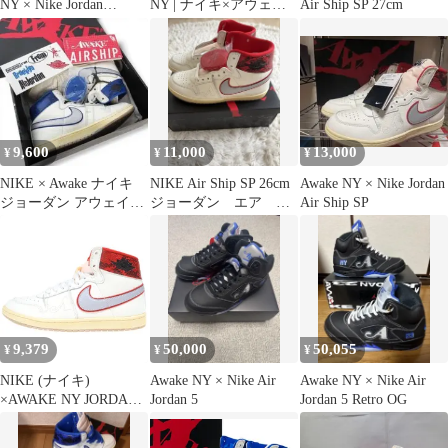
NY × Nike Jordan
NY | ナイキ×アウェイ
Air Ship SP 27cm
AirShip SP
クニューヨーク Jordan
Air Ship SP "Game
Royal"/ジョーダン エア
シップ SP "ゲームロイ
ヤル" スニーカー
FN8675-104 ホワイト×
ブルー 27cm【尾張小牧
9,600
11,000
13,000
¥
¥
¥
店】
NIKE × Awake ナイキ
NIKE Air Ship SP 26cm
Awake NY × Nike Jordan
ジョーダン アウェイク
ジョーダン エア シ
Air Ship SP
FN8675-104
ップ PE SP
9,379
50,000
50,055
¥
¥
¥
NIKE (ナイキ)
Awake NY × Nike Air
Awake NY × Nike Air
×AWAKE NY JORDAN
Jordan 5
Jordan 5 Retro OG
AIR SHIP SP
UNIVERSITY RED アウ