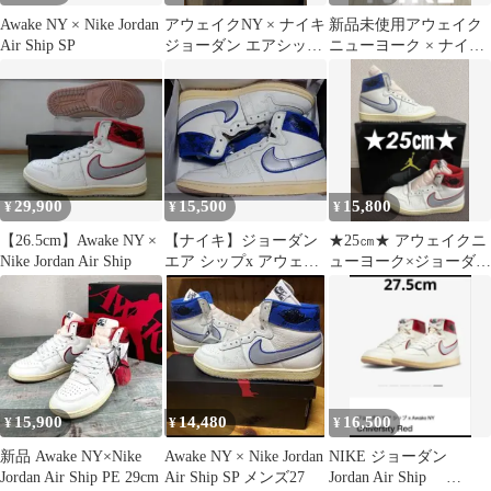
Awake NY × Nike Jordan
アウェイクNY × ナイキ
新品未使用アウェイク
Air Ship SP
ジョーダン エアシップ
ニューヨーク × ナイキ
SPゲームロイヤル30cm
エアシップSP 27.5cm
29,900
15,500
15,800
¥
¥
¥
【26.5cm】Awake NY ×
【ナイキ】ジョーダン
★25㎝★ アウェイクニ
Nike Jordan Air Ship
エア シップx アウェイ
ューヨーク×ジョーダン
ク NY "Game Royal"
エアシップ エスピー 新
品未使用
15,900
14,480
16,500
¥
¥
¥
新品 Awake NY×Nike
Awake NY × Nike Jordan
NIKE ジョーダン
Jordan Air Ship PE 29cm
Air Ship SP メンズ27
Jordan Air Ship