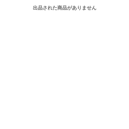
出品された商品がありません