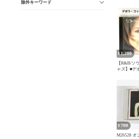
除外キーワード
【初回限定盤】
(CD 2枚組)
from 超新星
1,200
¥
【R&B/ソ
ャズ】■デ
ス/Deborah 
700
¥
M26528