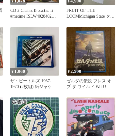
1,078
4,500
¥
¥
回
CD 2 Chainz B.o.a.t.s. Ii
FRUIT OF THE
#metime ISLW4028402
LOOMMichigan State タン
T.R.U. The Real Univ 紙ジ
ク
ャケ /00110
1,060
2,500
¥
¥
ザ・ビートルズ 1967-
ゼルダの伝説 ブレス オ
1970 (2枚組) 紙ジャケッ
ブ ザ ワイルド Wii U
ト仕様 TOCP71019
(T26) [Y14]