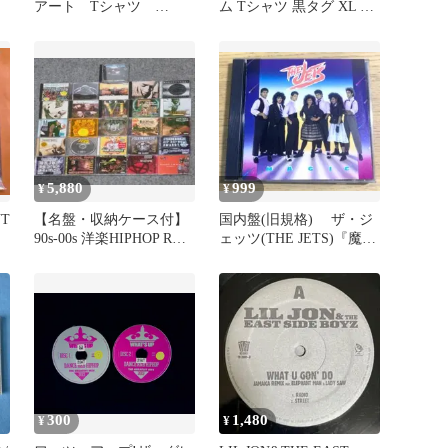
アート Tシャツ
ム Tシャツ 黒タグ XL シ
B.K.2.10
ングルステッチ
5,880
999
¥
¥
NT
【名盤・収納ケース付】
国内盤(旧規格) ザ・ジ
90s-00s 洋楽HIPHOP R&B
ェッツ(THE JETS)『魔法
CD26枚セット
(Magic)』
300
1,480
¥
¥