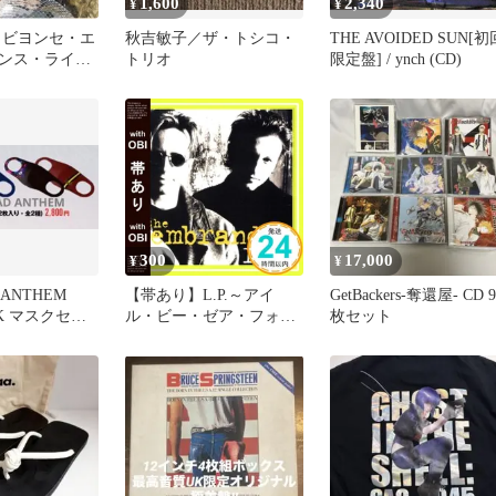
1,600
2,340
¥
¥
ザ・ビヨンセ・エ
秋吉敏子／ザ・トシコ・
THE AVOIDED SUN[初
ンス・ライヴ
トリオ
限定盤] / ynch (CD)
【CD、音楽 中
レンタル落ち
300
17,000
¥
¥
 ANTHEM
【帯あり】L.P.～アイ
GetBackers-奪還屋- CD 9
AK マスクセッ
ル・ビー・ゼア・フォ
枚セット
 &夜鳴
ー・ユー [CD] ザ・レン
ブランツ_07