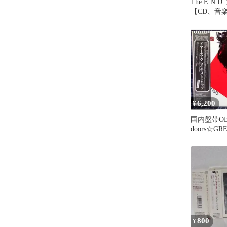
The E.N.
【CD、音楽
ンタル落ち
6,200
¥
国内盤帯OB
doors☆GRE
ザ・ドアー
800
¥