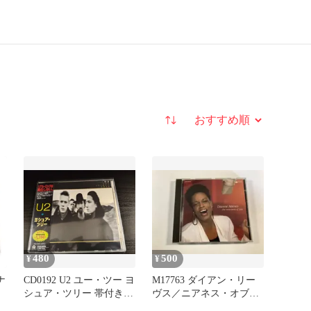
並び替え
480
500
¥
¥
ナ
CD0192 U2 ユー・ツー ヨ
M17763 ダイアン・リー
シュア・ツリー 帯付き
ヴス／ニアネス・オブ・
CD 洋楽 名盤 ロック
ユー 国内盤 CD