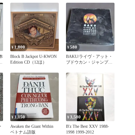
THE JOSHUA TREE U2
The Joshua Tree CD Album
Rock Classic with Obi
1,800
580
¥
¥
日本
Block B Jackpot U-KWON
BAKU/ライヴ・アット・
ク
Edition CD（12ほ）
ブドウカン・ジャンプ・
ザ・ストリート
1,150
3,580
¥
¥
ー
Awaken the Giant Within
B'z The Best XXV 1988-
ベトナム語版
1998 1999-2012