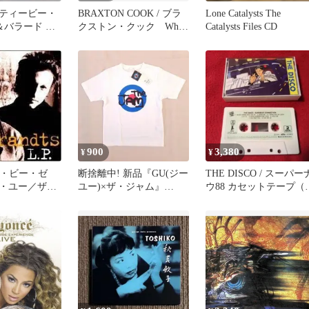
ティービー・
BRAXTON COOK / ブラ
Lone Catalysts The
ブ＆バラード ★
クストン・クック Who
Catalysts Files CD
コのチークタ
Are You When No One Is
Watching? / フー・アー・
ユー・ホエン・ノー・ワ
ン・イズ・ウォッチング?
900
3,380
¥
¥
ル・ビー・ゼ
断捨離中! 新品『GU(ジー
THE DISCO / スーパー
・ユー／ザ・
ユー)×ザ・ジャム』
ウ88 カセットテープ（
ツ
BOYS Tシャツ 白 140
たせせいぞう）