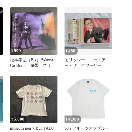
999
450
¥
¥
松本孝弘（B’z）/Wanna
モリッシー ユー・ア
Go Home ※帯、スリー
ー・ザ・クワーリー
ブケース付き
5,600
4,380
¥
¥
museum neu × BUFFALO
90's フルーツオブザルー