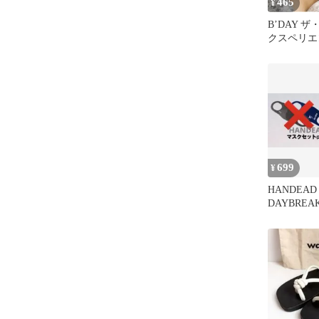
465
¥
B’DAY 
クスペリエ
CD+DVD
古 CD】
699
¥
HANDEAD
DAYBRE
ト B.U.H