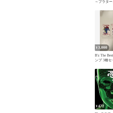
～プラター
内盤 CD
3,000
¥
B'z The Bes
ンプ 3種セ
472
¥