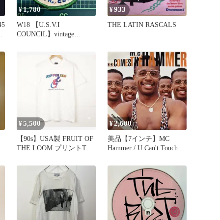
1,780
933
¥
¥
45
W18 【U.S.V.I
THE LATIN RASCALS
ブ
COUNCIL】vintage
Wappen
5,500
2,600
¥
¥
【90s】USA製 FRUIT OF
美品【7インチ】MC
d
THE LOOM プリントTシ
Hammer / U Can't Touch
ャツ L
This