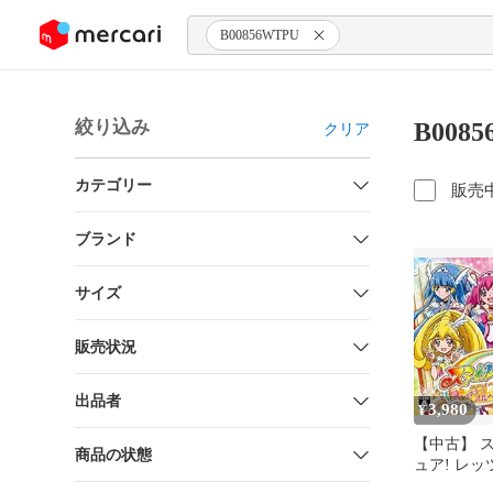
ンツにスキップ
B00856WTPU
絞り込み
B008
クリア
カテゴリー
販売
ブランド
サイズ
販売状況
出品者
3,980
¥
【中古】 
商品の状態
ュア! レッ
ンワールド -