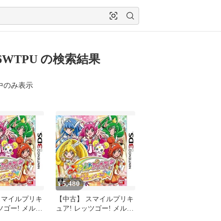
56WTPU の検索結果
中のみ表示
5,480
¥
スマイルプリキ
【中古】 スマイルプリキ
ツゴー! メルヘ
ュア! レッツゴー! メルヘ
 3DS
ンワールド - 3DS