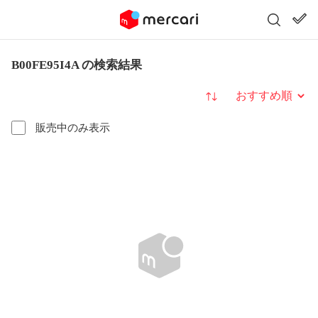
B00FE95I4A の検索結果
並び替え
販売中のみ表示