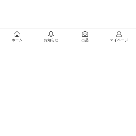
メルカリについて
ホーム
お知らせ
出品
マイページ
会社概要（運営会社）
採用情報
プレスリリース
公式ブログ
プレスキット
メルカリUS
メルカリShops
m department（エムデパ）
ヘルプ
ヘルプセンター（ガイド・お問い合わせ）
メルカリShopsでショップを開設する
メルカリShops ショップ管理画面にログイン
メルカリShops出店者向けガイド
お問い合わせ一覧