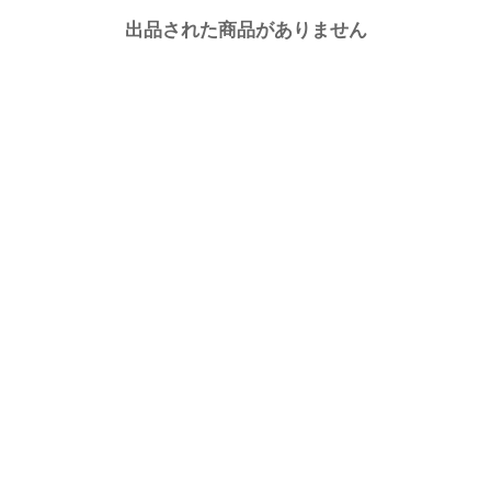
出品された商品がありません