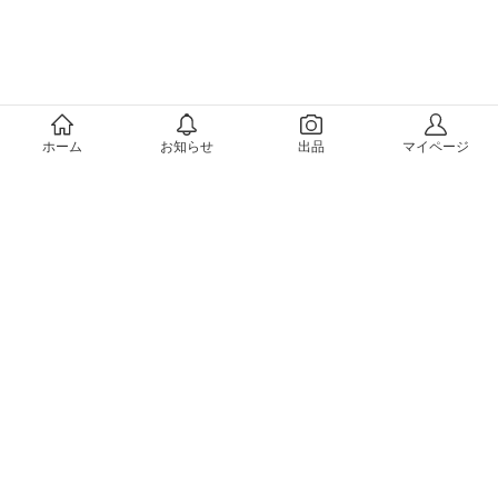
メルカリについて
ホーム
お知らせ
出品
マイページ
会社概要（運営会社）
採用情報
プレスリリース
公式ブログ
プレスキット
メルカリUS
メルカリShops
m department（エムデパ）
ヘルプ
ヘルプセンター（ガイド・お問い合わせ）
メルカリShopsでショップを開設する
メルカリShops ショップ管理画面にログイン
メルカリShops出店者向けガイド
お問い合わせ一覧