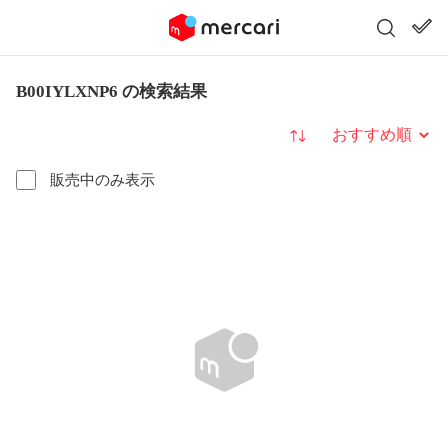
B00IYLXNP6 の検索結果
並び替え
販売中のみ表示