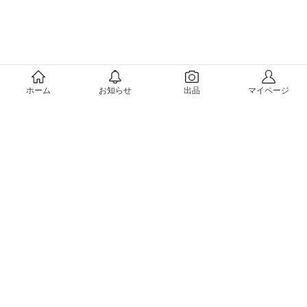
メルカリについて
ホーム
お知らせ
出品
マイページ
会社概要（運営会社）
採用情報
プレスリリース
公式ブログ
プレスキット
メルカリUS
メルカリShops
m department（エムデパ）
ヘルプ
ヘルプセンター（ガイド・お問い合わせ）
メルカリShopsでショップを開設する
メルカリShops ショップ管理画面にログイン
メルカリShops出店者向けガイド
お問い合わせ一覧