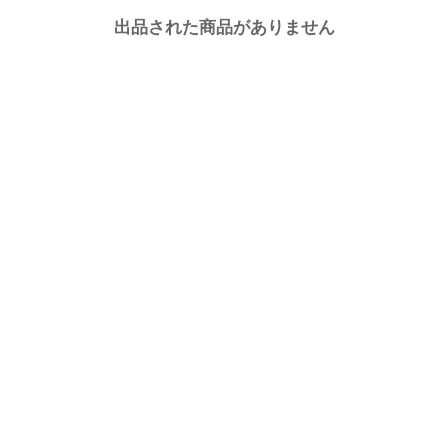
出品された商品がありません