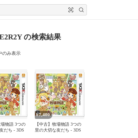
FE2R2Y の検索結果
中のみ表示
7,400
¥
場物語 3つの
【中古】牧場物語 3つの
だち - 3DS
里の大切な友だち - 3DS