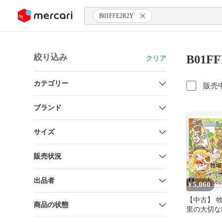
ンツにスキップ
B01FFE2R2Y
絞り込み
B01F
クリア
カテゴリー
販売
ブランド
サイズ
販売状況
出品者
5,060
¥
【中古】 牧
商品の状態
里の大切な友