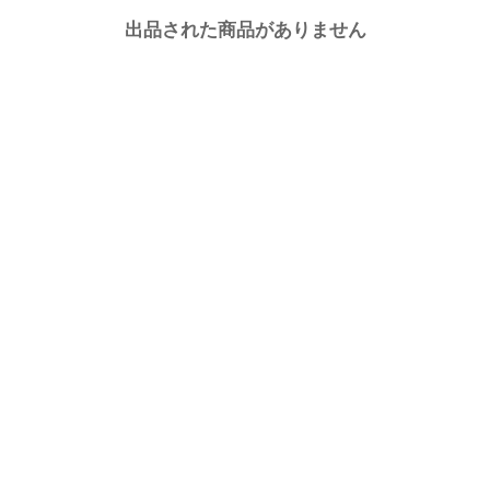
出品された商品がありません