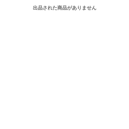
出品された商品がありません