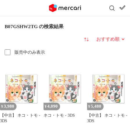
B07GSHW2TG の検索結果
並び替え
販売中のみ表示
3,980
4,090
5,480
¥
¥
¥
【中古】 ネコ・トモ -
ネコ・トモ - 3DS
【中古】 ネコ・トモ -
3DS
3DS