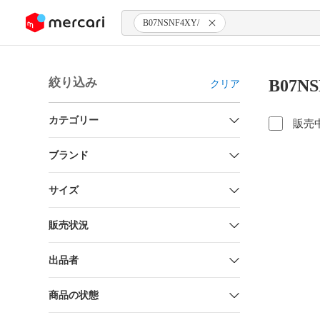
ンツにスキップ
B07NSNF4XY/
絞り込み
B07N
クリア
カテゴリー
販売
ブランド
サイズ
販売状況
出品者
商品の状態