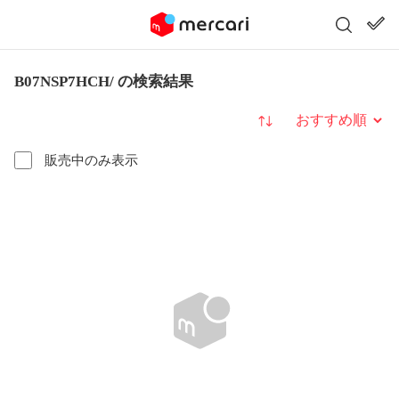
B07NSP7HCH/ の検索結果
並び替え
販売中のみ表示