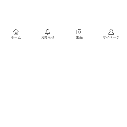
メルカリについて
ホーム
お知らせ
出品
マイページ
会社概要（運営会社）
採用情報
プレスリリース
公式ブログ
プレスキット
メルカリUS
メルカリShops
m department（エムデパ）
ヘルプ
ヘルプセンター（ガイド・お問い合わせ）
メルカリShopsでショップを開設する
メルカリShops ショップ管理画面にログイン
メルカリShops出店者向けガイド
お問い合わせ一覧