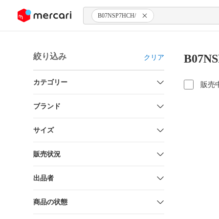
ンツにスキップ
B07NSP7HCH/
絞り込み
B07N
クリア
カテゴリー
販売
ブランド
サイズ
販売状況
出品者
商品の状態