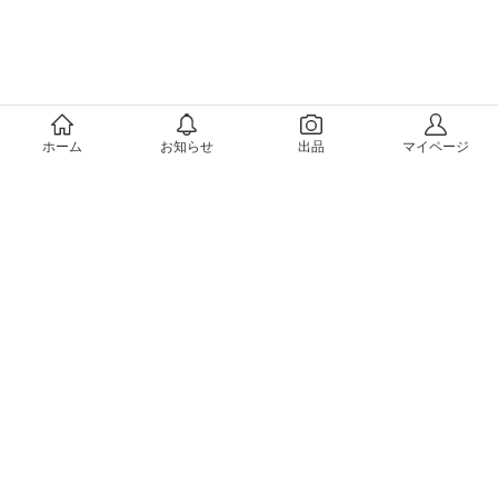
メルカリについて
ホーム
お知らせ
出品
マイページ
会社概要（運営会社）
採用情報
プレスリリース
公式ブログ
プレスキット
メルカリUS
メルカリShops
m department（エムデパ）
ヘルプ
ヘルプセンター（ガイド・お問い合わせ）
メルカリShopsでショップを開設する
メルカリShops ショップ管理画面にログイン
メルカリShops出店者向けガイド
お問い合わせ一覧