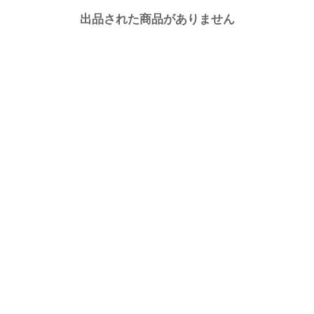
出品された商品がありません