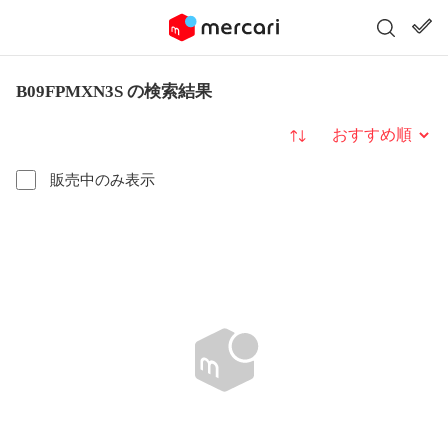
B09FPMXN3S の検索結果
並び替え
販売中のみ表示