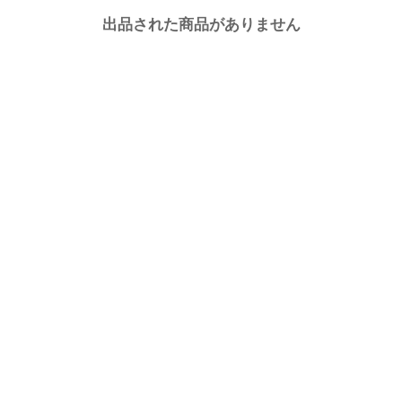
出品された商品がありません