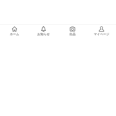
メルカリについて
ホーム
お知らせ
出品
マイページ
会社概要（運営会社）
採用情報
プレスリリース
公式ブログ
プレスキット
メルカリUS
メルカリShops
m department（エムデパ）
ヘルプ
ヘルプセンター（ガイド・お問い合わせ）
メルカリShopsでショップを開設する
メルカリShops ショップ管理画面にログイン
メルカリShops出店者向けガイド
お問い合わせ一覧