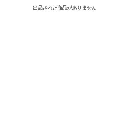
出品された商品がありません