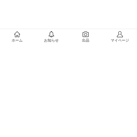
メルカリについて
ホーム
お知らせ
出品
マイページ
会社概要（運営会社）
採用情報
プレスリリース
公式ブログ
プレスキット
メルカリUS
メルカリShops
m department（エムデパ）
ヘルプ
ヘルプセンター（ガイド・お問い合わせ）
メルカリShopsでショップを開設する
メルカリShops ショップ管理画面にログイン
メルカリShops出店者向けガイド
お問い合わせ一覧