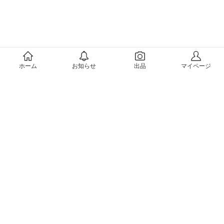
メルカリについて
ホーム
お知らせ
出品
マイページ
会社概要（運営会社）
採用情報
プレスリリース
公式ブログ
プレスキット
メルカリUS
メルカリShops
m department（エムデパ）
ヘルプ
ヘルプセンター（ガイド・お問い合わせ）
メルカリShopsでショップを開設する
メルカリShops ショップ管理画面にログイン
メルカリShops出店者向けガイド
お問い合わせ一覧