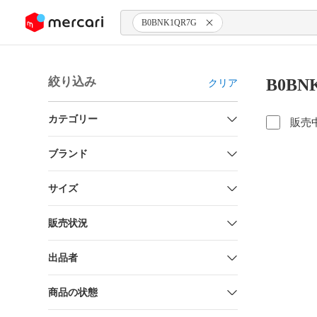
ンツにスキップ
B0BNK1QR7G
絞り込み
B0BN
クリア
カテゴリー
販売
ブランド
サイズ
販売状況
出品者
商品の状態