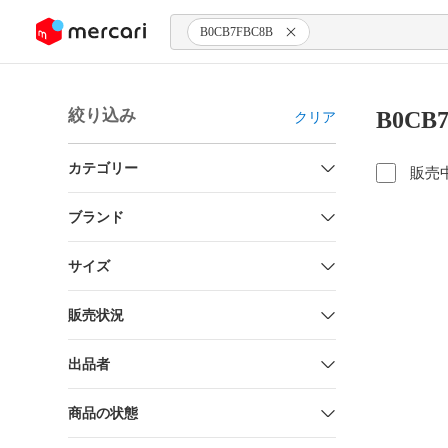
ンツにスキップ
B0CB7FBC8B
絞り込み
B0CB
クリア
カテゴリー
販売
ブランド
サイズ
販売状況
出品者
商品の状態