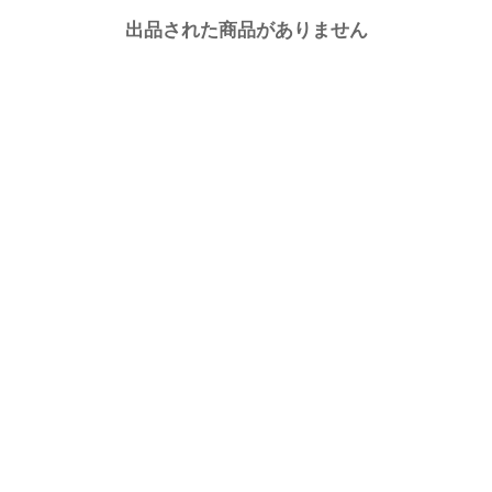
出品された商品がありません