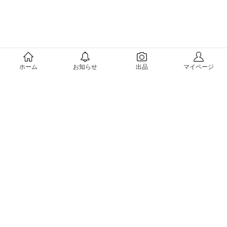
メルカリについて
ホーム
お知らせ
出品
マイページ
会社概要（運営会社）
採用情報
プレスリリース
公式ブログ
プレスキット
メルカリUS
メルカリShops
m department（エムデパ）
ヘルプ
ヘルプセンター（ガイド・お問い合わせ）
メルカリShopsでショップを開設する
メルカリShops ショップ管理画面にログイン
メルカリShops出店者向けガイド
お問い合わせ一覧