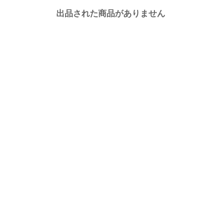
出品された商品がありません