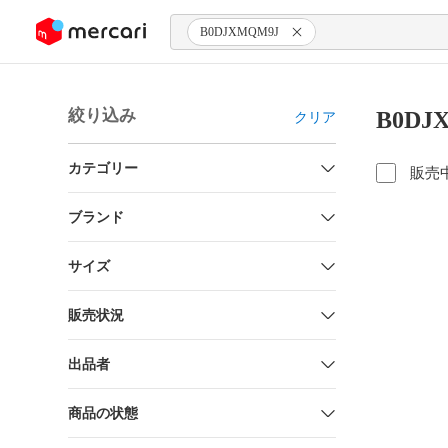
ンツにスキップ
B0DJXMQM9J
絞り込み
B0D
クリア
カテゴリー
販売
ブランド
サイズ
販売状況
出品者
商品の状態