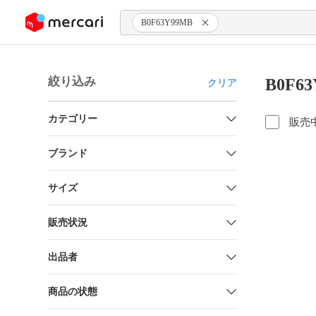
ンツにスキップ
B0F63Y99MB
絞り込み
B0F6
クリア
カテゴリー
販売
ブランド
サイズ
販売状況
出品者
商品の状態