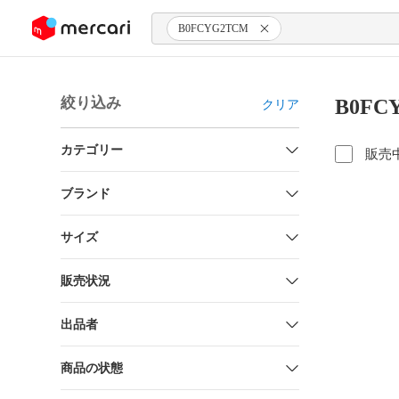
ンツにスキップ
B0FCYG2TCM
絞り込み
B0F
クリア
カテゴリー
販売
ブランド
サイズ
販売状況
出品者
商品の状態