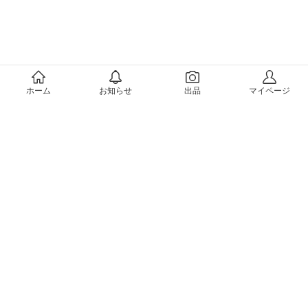
メルカリについて
ホーム
お知らせ
出品
マイページ
会社概要（運営会社）
採用情報
プレスリリース
公式ブログ
プレスキット
メルカリUS
メルカリShops
m department（エムデパ）
ヘルプ
ヘルプセンター（ガイド・お問い合わせ）
メルカリShopsでショップを開設する
メルカリShops ショップ管理画面にログイン
メルカリShops出店者向けガイド
お問い合わせ一覧