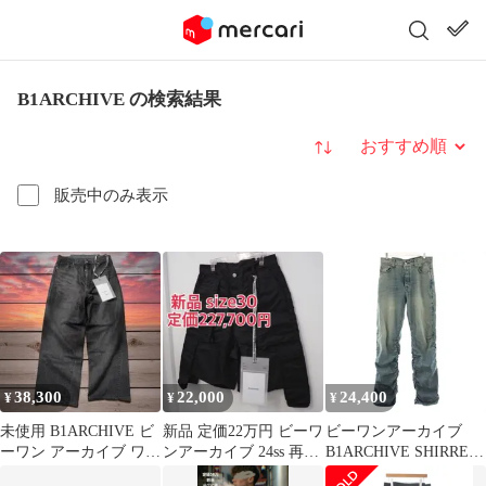
B1ARCHIVE の検索結果
並び替え
販売中のみ表示
38,300
22,000
24,400
¥
¥
¥
未使用 B1ARCHIVE ビ
新品 定価22万円 ビーワ
ビーワンアーカイブ
ーワン アーカイブ ワイ
ンアーカイブ 24ss 再構
B1ARCHIVE SHIRRED
ドデニム
築 カーゴ ショート
KICKFLARE ギャザー