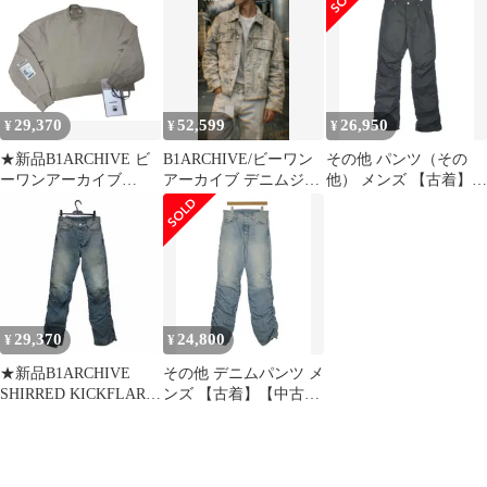
加工デニムパンツ ジー
ンズ ダメージ加工 ボタ
ンフライ 30 インディゴ
ブルー /KU
29,370
52,599
26,950
¥
¥
¥
★新品B1ARCHIVE ビ
B1ARCHIVE/ビーワン
その他 パンツ（その
ーワンアーカイブ
アーカイブ デニムジゃ
他） メンズ 【古着】
OVERSIZED
ケット 平野紫耀着用
【中古】【送料無料】
CREWNECK
29,370
24,800
¥
¥
★新品B1ARCHIVE
その他 デニムパンツ メ
SHIRRED KICKFLARE
ンズ 【古着】【中古】
ギャザー加工デニム
【送料無料】