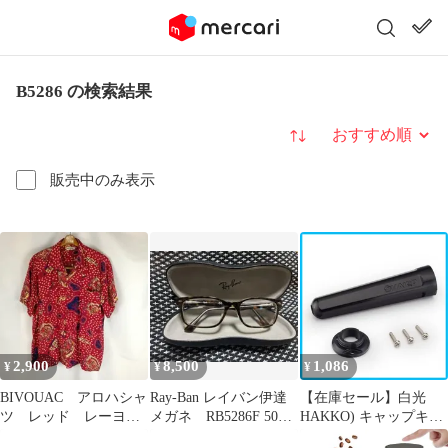
B5286 の検索結果
並び替え
販売中のみ表示
2,900
8,500
1,086
¥
¥
¥
BIVOUAC アロハシャ
Ray-Ban レイバン伊達
【在庫セール】白光
ツ レッド レーヨ
メガネ RB5286F 5082
HAKKO) キャップキッ
ン 総柄 B5286
53□18 140
ト FX-600/FX-601用