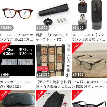
B5286
8,800
1,952
9,200
¥
¥
¥
レイバン RAY BAN サ
新品 白光(HAKKO) キ
ONE SECOND 【ワン
ングラス 50□22 150 茶
ャップキット FX-
ランク上の美味しさ＋
ブラウン RB5286 /AN
600/FX-601用 B5286
挽きスピードUP！】
【エスプレッソ対応】
電動コーヒーミル 38段
階 ステンレス刃 臼式
自動停止 タッチ操作 コ
ードレス 水洗い可能 ワ
10%OFF
ンセカンドym 59b5286a
600
26,730
5,100
¥
¥
¥
カフェカーテン（２
【新古品】袋帯 京都 西
ス*ん様 Ray-Ban レイバ
点）※AB5286
陣 となみ織物 となみ帯
ン RB5286 グレー×べっ
正絹 紹巴 黄櫨染 濃グ
こう柄 メガネ 度
レー地 草花 花唐草 う
さぎ 兎 とんぼ トンボ
蜻蛉 古典柄 極上 カジ