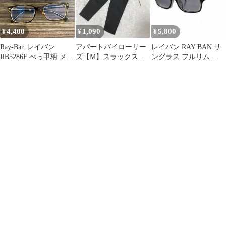
ュアル 普段着 お出かけ
美品 綺麗 おび 帯 リサ
イクル 新古品 仕立て上
4,400
1,090
5,800
¥
¥
¥
がり みやがわ sb52863
Ray-Ban レイバン
アパートバイローリー
レイバン RAY BAN サ
RB5286F べっ甲柄 メガ
ズ【M】スラックス
ングラス フルリム
ネフレーム 伊達メガネ
美品 タックパンツ
53□18 黒 ブラック
ポケット付き 洗える
RB5286F /IR ■GY18