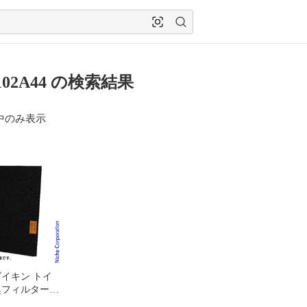
102A44 の検索結果
中のみ表示
ダイキン トイ
臭フィルター
A44 トイレ用 空