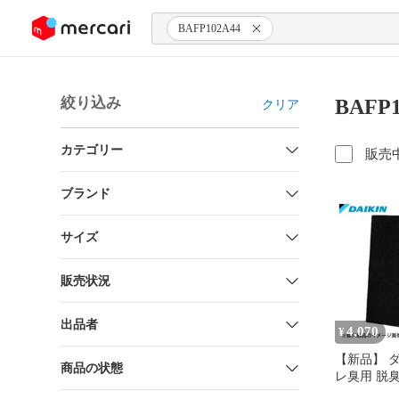
ンツにスキップ
BAFP102A44
絞り込み
BAFP
クリア
カテゴリー
販売
ブランド
サイズ
販売状況
出品者
4,070
¥
【新品】 
商品の状態
レ臭用 脱
BAFP102