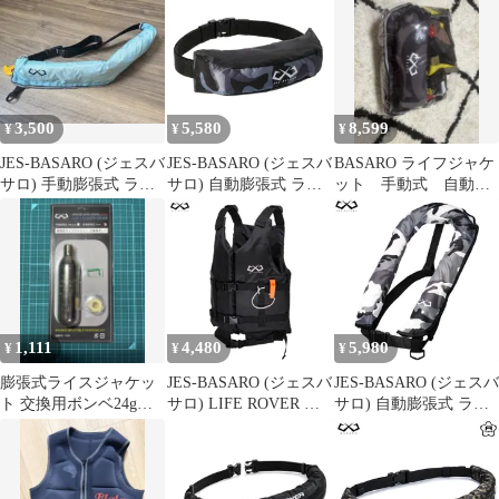
イエロー
3,500
5,580
8,599
¥
¥
¥
JES-BASARO (ジェスバ
JES-BASARO (ジェスバ
BASARO ライフジャケ
サロ) 手動膨張式 ライ
サロ) 自動膨張式 ライ
ット 手動式 自動膨
フジャケット
フジャケット 救命胴衣
張式 2本セット
自動/手動双方対応モデ
ル 2Wayモデル 釣り 大
人用 子供 腰巻き 腰 ベ
ルトタイプ 日本国内メ
ーカー B-Life-Jac-LC-
MN/AT 日本語取扱説
1,111
4,480
5,980
¥
¥
¥
CO2ボンベ搭載
膨張式ライスジャケッ
JES-BASARO (ジェスバ
JES-BASARO (ジェスバ
ト 交換用ボンベ24g自
サロ) LIFE ROVER 大
サロ) 自動膨張式 ライ
動膨脹式
人用 ライフジャケット
フジャケット 救命胴衣
シュノーケリング ベス
自動/手動双方対応モデ
ト 釣り 浮力7kg Mサイ
ル 2Wayモデル 肩掛け
ズ:身長135-175cm Lサ
釣り 浮力150N 日本国