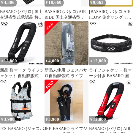
4,306
18,660
9,663
¥
¥
¥
証ボンベ搭載
BASARO (バサロ) 国土
BASARO (バサロ) AIR
[BASARO] バサロ AIR
交通省型式承認品 桜マ
RIDE 国土交通省型式
FLOW 偏光サングラス
ーク タイプA 手動膨張
承認品 桜マーク タイプ
サングラス 釣り メンズ
式 ライフジャケット ボ
A 自動膨脹式 ライフジ
レディース 運転用 軽量
ンベ エアレガート 桜マ
ャケット 桜マーク付き
B-Lifeglass-Flow01サイ
ーク付き 救命胴衣専用
自動/手動双方対応モデ
ズ:フリー (グロスブラ
ボンベ 交換用ボンベ
ル 救命胴衣 全航行区域
ック(艶あり)) 1
18g
対応 大人用 釣り 肩 肩
掛けタイプ 首 首掛けタ
12,800
4,000
12,800
¥
¥
¥
イプ メンズ レ
b0bd55f4
新品 桜マーク ライフジ
新品未使用 ジェスバサ
ライフジャケット 桜マ
ャケット 自動膨脹式 ボ
ロ自動膨張式 ライフジ
ーク付き BASARO 国土
ンベ付き 型式承認品 ベ
ャケット サイズ
交通省型式承認品 桜マ
スト
70cm~140cm
ーク タイプA 自動膨張
式 救命胴衣 自動/手動
双方対応モデル モデル
立体裁断 救命胴衣 大人
用 釣り 腰 腰巻き ベル
トタイプ コンパクト メ
3,980
3,900
12,800
¥
¥
¥
ンズ B-LifeJac-XH01
JES-BASARO (ジェスバ
JEE-BASARO ライフジ
BASARO (バサロ) AIR