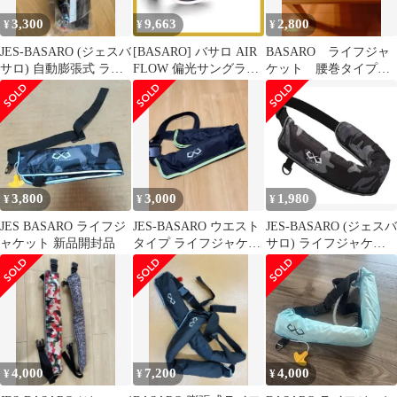
3,300
9,663
2,800
¥
¥
¥
JES-BASARO (ジェスバ
[BASARO] バサロ AIR
BASARO ライフジャ
サロ) 自動膨張式 ライ
FLOW 偏光サングラス
ケット 腰巻タイプ
フジャケット ブラッ
サングラス 釣り メンズ
手動膨張式 イエロー
ク
レディース 運転用 軽量
B-Lifeglass-Flow01サイ
ズ:フリー (ブルーサウ
ンド) 1
3,800
3,000
1,980
¥
¥
¥
JES BASARO ライフジ
JES-BASARO ウエスト
JES-BASARO (ジェスバ
ャケット 新品開封品
タイプ ライフジャケッ
サロ) ライフジャケッ
ト
ト
4,000
7,200
4,000
¥
¥
¥