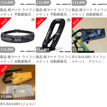
11,000
11,000
11,000
¥
¥
¥
イプ メンズ レ
イプ メンズ レディース
163c7f92
サイズ
新品 桜マーク ライフジ
新品 桜マーク ライフジ
新品 桜マーク ライフジ
ャケット 手動膨脹式 ボ
ャケット 手動膨脹式 腰
ャケット 自動膨脹式 腰
ンベ付き 型式承認品
巻き ペイズリー
巻き ボンベ付き
11,800
12,800
3,900
¥
¥
¥
新品 桜マーク ライフジ
新品 桜マーク ライフジ
JES-BASARO ライフジ
ャケット 自動膨脹式 ボ
ャケット 自動膨脹式 ボ
ャケット グリーン
ンベ付き 型式承認品
ンベ付き 型式承認品 ベ
未開封新品
スト
3,000
¥
JES-BASARO (ジェスバ