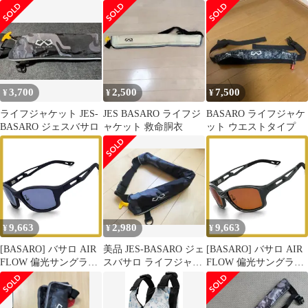
ト 手動膨張式ベストタ
ストベルト緊急値引。
フジャケット
イプ
3,700
2,500
7,500
¥
¥
¥
ライフジャケット JES-
JES BASARO ライフジ
BASARO ライフジャケ
BASARO ジェスバサロ
ャケット 救命胴衣
ット ウエストタイプ
9,663
2,980
9,663
¥
¥
¥
[BASARO] バサロ AIR
美品 JES-BASARO ジェ
[BASARO] バサロ AIR
FLOW 偏光サングラス
スバサロ ライフジャケ
FLOW 偏光サングラス
サングラス 釣り メンズ
ット
サングラス 釣り メンズ
レディース 運転用 軽量
レディース 運転用 軽量
B-Lifeglass-Flow01サイ
B-Lifeglass-Flow01サイ