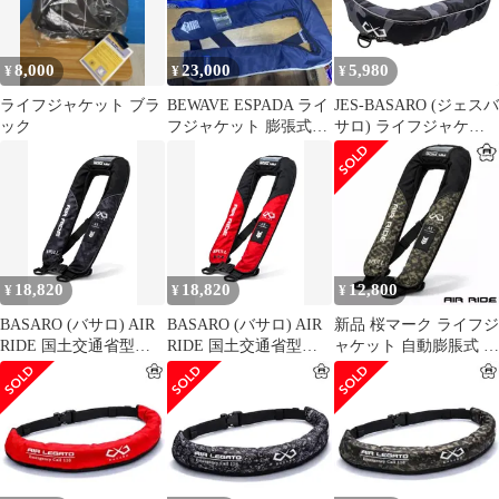
サイズ 推奨80-110cm 
ィッシング コー
ド:47176
8,000
23,000
5,980
¥
¥
¥
ライフジャケット ブラ
BEWAVE ESPADA ライ
JES-BASARO (ジェスバ
ック
フジャケット 膨張式
サロ) ライフジャケッ
TYPE A 3着セット
ト 自動膨張式 ウェスト
フィット 立体裁断設計
釣り 大人用 子供 メン
ズ レディース サイズ
70cm~140cm 日本国内
メーカー B-Life-Jac-Mf-
MN/AT 日本語取り扱い
18,820
18,820
12,800
¥
¥
¥
説明書
BASARO (バサロ) AIR
BASARO (バサロ) AIR
新品 桜マーク ライフジ
RIDE 国土交通省型式
RIDE 国土交通省型式
ャケット 自動膨脹式 ボ
承認品 桜マーク タイプ
承認品 桜マーク タイプ
ンベ付き 型式承認品
A 自動膨脹式 ライフジ
A 自動膨脹式 ライフジ
ャケット 桜マーク付き
ャケット 桜マーク付き
自動/手動双方対応モデ
自動/手動双方対応モデ
ル 救命胴衣 全航行区域
ル 救命胴衣 全航行区域
対応 大人用 釣り 肩 肩
対応 大人用 釣り 肩 肩
掛けタイプ 首 首掛けタ
掛けタイプ 首 首掛けタ