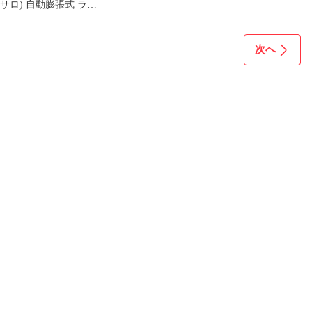
サロ) 自動膨張式 ライ
フジャケット ノンマ
ーク
次へ