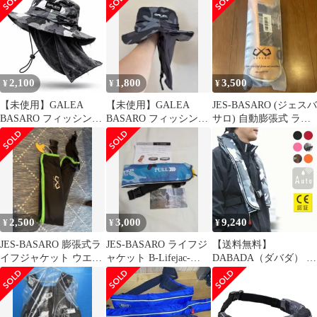
ク
2,100
1,800
3,500
¥
¥
¥
【未使用】GALEA
【未使用】GALEA
JES-BASARO (ジェスバ
BASARO フィッシング
BASARO フィッシング
サロ) 自動膨張式 ライ
ハット 迷彩 釣り 帽子
ハット 迷彩 釣り 帽子
フジャケット ノンマ
ーク
2,500
3,000
9,240
¥
¥
¥
JES-BASARO 膨張式ラ
JES-BASARO ライフジ
【送料無料】
イフジャケット ウエス
ャケット B-Lifejac-
DABADA（ダバダ） ラ
トベルトタイプ
LS01
イフジャケット ベスト/
自動膨張式 CE認証 釣
り用 災害用 SUP用 救
命胴衣 ベスト型 フリー