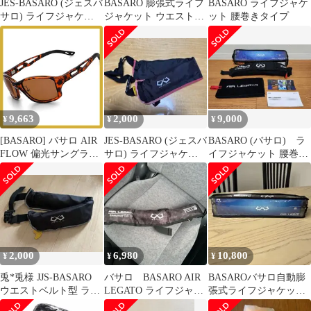
JES-BASARO (ジェスバ
BASARO 膨張式ライフ
BASARO ライフジャケ
サロ) ライフジャケッ
ジャケット ウエストベ
ット 腰巻きタイプ
ト 手動膨張式
ルトタイプ２個セット
9,663
2,000
9,000
¥
¥
¥
[BASARO] バサロ AIR
JES-BASARO (ジェスバ
BASARO (バサロ) ラ
FLOW 偏光サングラス
サロ) ライフジャケッ
イフジャケット 腰巻き
サングラス 釣り メンズ
ト 手動膨張式
タイプ 桜マーク
レディース 運転用 軽量
B-Lifeglass-Flow01サイ
ズ:フリー (鼈甲(茶)) 0
2,000
6,980
10,800
¥
¥
¥
兎*兎様 JJS-BASARO
バサロ BASARO AIR
BASAROバサロ自動膨
ウエストベルト型 ライ
LEGATO ライフジャケ
張式ライフジャケット
フジャケット
ット 腰巻きタイプ
B-LifeJac-XH01桜マー