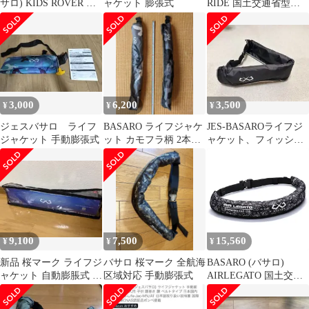
サロ) KIDS ROVER 子
ャケット 膨張式
RIDE 国土交通省型式
供用 ライフジャケット
承認品 桜マーク タイプ
子供 シュノーケリング
A 自動膨脹式 ライフジ
ベスト 釣り 浮力3.5kg
ャケット 桜マーク付き
浮力35N 体重34kgまで
自動/手動双方対応モデ
bas-kid-if001 身長:94-
ル 救命胴衣 全航行区域
145cm 胸囲:48-80cm
対応 大人用 釣り 肩 肩
掛けタイプ 首 首掛けタ
3,000
6,200
3,500
¥
¥
¥
イプ メンズ レディース
ジェスバサロ ライフ
BASARO ライフジャケ
JES-BASAROライフジ
ジャケット 手動膨張式
ット カモフラ柄 2本セ
ャケット、フィッシン
ット
グ
9,100
7,500
15,560
¥
¥
¥
新品 桜マーク ライフジ
バサロ 桜マーク 全航海
BASARO (バサロ)
ャケット 自動膨脹式 ボ
区域対応 手動膨張式
AIRLEGATO 国土交通
ンベ付き 型式承認品
省型式承認品 桜マーク
タイプA 手動膨脹式 ラ