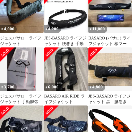
イフジャケット 桜マー
ク付き 救命胴衣 全航行
区域対応 大人用 釣り
腰 腰巻き 対応70?
120cm 日本メーカー B-
4,000
4,200
11,000
¥
¥
¥
Lifejac-IF01
ジェスバサロ ライフ
JES-BASARO ライフジ
BASARO (バサロ) ライ
ジャケット
ャケット 腰巻き 手動膨
フジャケット 桜マーク
張式
タイプA 手動膨張式
3,700
6,000
4,800
¥
¥
¥
ジェスバサロ ライフ
BASARO AIR RIDE ラ
JES-BASARO ライフジ
ジャケット 手動膨張式
イフジャケット
ャケット 黒 腰巻き
釣り 腰巻き ベルトタイ
未使用
プ 新品