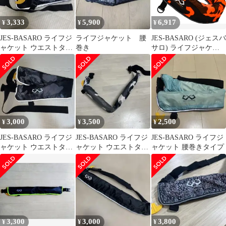
3,333
5,900
6,917
¥
¥
¥
JES-BASARO ライフジ
ライフジャケット 腰
JES-BASARO (ジェスバ
ャケット ウエストタイ
巻き
サロ) ライフジャケッ
プ
ト 手動膨張式 釣り 大
人用 子供 腰巻き 腰 ベ
ルトタイプ 日本国内メ
ーカー B-Life-Jac-
MN/AT 日本語取り扱い
説明書 国際安全基準
CNAS認証品ボンベ搭
3,000
3,500
2,500
¥
¥
¥
載
JES-BASARO ライフジ
JES-BASARO ライフジ
JES-BASARO ライフジ
ャケット ウエストタイ
ャケット ウエストタイ
ャケット 腰巻きタイプ
プ
プ
3,300
3,000
3,800
¥
¥
¥