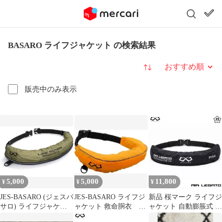
BASARO ライフジャケット の検索結果
並び替え
販売中のみ表示
5,000
5,000
11,800
¥
¥
¥
JES-BASARO (ジェスバ
JES-BASARO ライフジ
新品 桜マーク ライフジ
サロ) ライフジャケッ
ャケット 救命胴衣 自
ャケット 自動膨脹式 ボ
ト
動膨張 ハイブリッド
ンベ付き 型式承認品