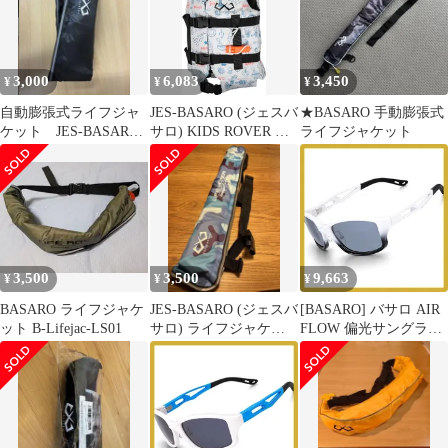
ズ:フリー (マットブラ
ズ:フリー (サバイブグ
ック) 1
リーン) 1
3,000
6,083
3,450
¥
¥
¥
自動膨張式ライフジャ
JES-BASARO (ジェスバ
★BASARO 手動膨張式
ケット JES-BASARO
サロ) KIDS ROVER 子
ライフジャケット
ライフジャケット 腰巻
供用 ライフジャケット
きタイプ
子供 シュノーケリング
ベスト 釣り 浮力3.5kg
浮力35N 体重34kgまで
bas-kid-if001 身長:94-
145cm 胸囲:48-80cm
3,500
3,500
9,663
¥
¥
¥
BASARO ライフジャケ
JES-BASARO (ジェスバ
[BASARO] バサロ AIR
ット B-Lifejac-LS01
サロ) ライフジャケッ
FLOW 偏光サングラス
ト 救命胴衣 手動膨張式
サングラス 釣り メンズ
レディース 運転用 軽量
B-Lifeglass-Flow01サイ
ズ:フリー (ホワイトナ
イト) 1