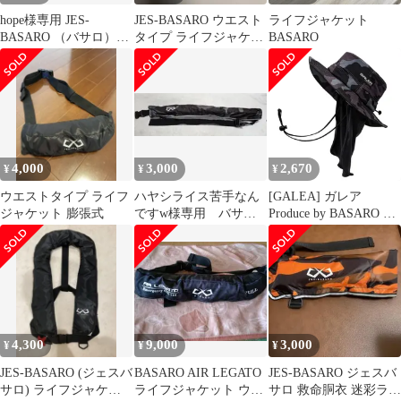
hope様専用 JES-
JES-BASARO ウエスト
ライフジャケット
BASARO （バサロ）ラ
タイプ ライフジャケッ
BASARO
イフエアージャケット
ト
4,000
3,000
2,670
¥
¥
¥
ウエストタイプ ライフ
ハヤシライス苦手なん
[GALEA] ガレア
ジャケット 膨張式
ですw様専用 バサロ
Produce by BASARO フ
ライフジャケット
ィッシングハット サフ
0627-013
ァリハット 釣り 帽子
紐付き タレ付き アドベ
ンチャーモデル 日除け
付き つば広 日焼け防止
耐候性実験済み生地採
4,300
9,000
3,000
¥
¥
¥
JES-BASARO (ジェスバ
BASARO AIR LEGATO
JES-BASARO ジェスバ
サロ) ライフジャケッ
ライフジャケット ウエ
サロ 救命胴衣 迷彩ライ