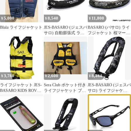
イズ:身長160-190cm b-
内メーカー B-Life-Jac-
Lifejac-LR001
TYPE-J-MN/AT 日本語
取説 CO2ボンベ搭載
5,000
8,540
11,800
¥
¥
¥
Blala ライフジャケット
JES-BASARO (ジェスバ
BASARO (バサロ) ライ
サロ) 自動膨張式 ライ
フジャケット 桜マーク
フジャケット 救命胴衣
付き AIRLEGATO 国土
自動/手動双方対応モデ
交通省型式承認品 桜マ
ル 2Wayモデル 釣り 大
ーク タイプA 手動膨脹
人用 腰巻き 腰 ベルト
式 救命胴衣 全航行区域
日本国内メーカー B-
対応 大人用 釣り 腰 腰
Life-Jac-MN/AT 日本語
巻き対応70～120cm 日
取り扱い説明書 CO2高
本メーカー B-Lifejac-
3,780
2,600
8,444
¥
¥
¥
圧縮 2f1f10e3
IF01
ライフジャケット JES-
Sera Club ポケット付き
JES-BASARO (ジェスバ
BASARO KIDS ROVER
ライフジャケット ブラ
サロ) ライフジャケッ
子供用 ベスト
ック イエロー
ト 手動膨張式 肩掛け
ベストタイプ 救命胴衣
釣り メンズ レディース
浮力150N 日本国内メー
カー B-Life-Jac-TYPE-J-
MN/AT 日本語取扱説
国際安全基準CNAS認