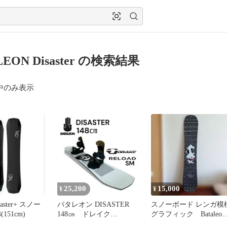
LEON Disaster の検索結果
中のみ表示
25,200
15,000
¥
¥
isaster+ スノー
バタレオン DISASTER
スノーボード レンガ模
(151cm)
148㎝ ドレイク
グラフィック Bataleon
RELOAD SM
Disaster151