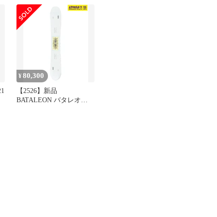
ス付き スノボ板
2502LS052
80,300
¥
21
【2526】新品
BATALEON バタレオン
スノーボード 板 メンズ
Disaster ムラサキスポー
ツ 25-26モデル MM B21