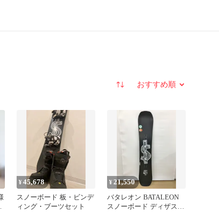
並び替え
45,678
21,550
¥
¥
様
スノーボード 板・ビンデ
バタレオン BATALEON
ィング・ブーツセット
スノーボード ディザスタ
ー DISASTER ソフトケー