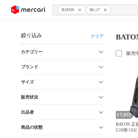
ンツにスキップ
BATON
BG-17
絞り込み
BATO
クリア
カテゴリー
販売
ブランド
サイズ
販売状況
出品者
7,955
¥
BATON 
商品の状態
G19用 CO
【JASG認定