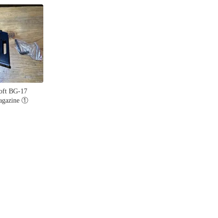
oft BG-17
gazine ①