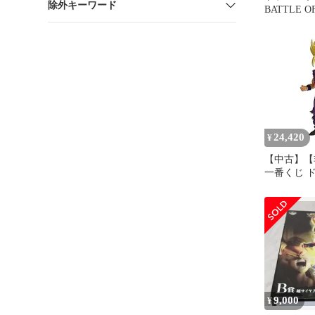
除外キーワード
BATTLE O
孫悟空 B
24,420
¥
【中古】【
一番くじ 
BATTLE OF
DRAGONB
LEGENDS
人2孫悟飯 
ライズ)
9,000
¥