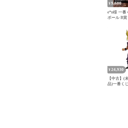
9,600
¥
e*n様 一
ボール B賞
孫悟飯 フ
24,930
¥
【中古】(
品)一番く
ール BATTL
WORLD wit
DRAGONB
LEGENDS
人2孫悟飯 
ライズ)