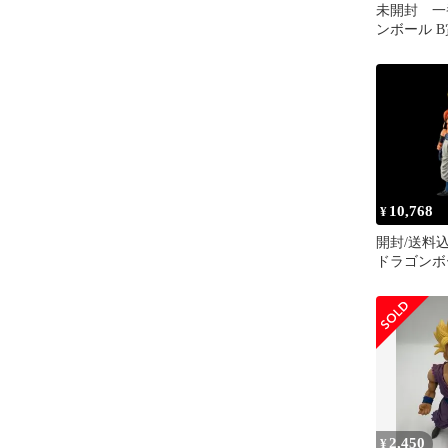
未開封 一
ンボール 
2 孫悟飯
10,768
¥
開封/送料込
ドラゴンボ
トゥ ザ フ
ジター
2,450
¥