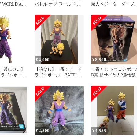
F WORLD A賞
バトル オブ ワールド
魔人ベジータ ダーブ
賞孫悟飯
BATTLE OF WORLD A B
ラ セット
D賞
4,000
8,500
¥
¥
非常に良い】
【箱なし】一番くじ ド
一番くじ ドラゴンボー
ドラゴンボール
ラゴンボール BATTLE
B賞 超サイヤ人2孫悟飯
 WORLD with
OF WORLD B賞 孫悟飯
フィギュア
ALL
 B賞 超サイヤ
フィギュア (プ
2,500
4,555
¥
¥