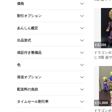
価格
フィギュア
割引オプション
あんしん鑑定
出品形式
4,500
¥
保証付き整備品
ドラゴンボ
じ B賞 超
飯フィギュ
色
発送オプション
配送料の負担
タイムセール割引率
11,000
¥
ドラゴンボ