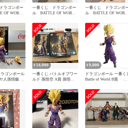
ドラゴンボー
一番くじ ドラゴンボー
一番くじ ドラゴンボ
E OF WORLD
ル BATTLE OF WORLD
ル BATTLE OF WORL
飯
B賞 孫悟飯
B賞 超サイヤ人孫悟飯
14,000
9,000
¥
¥
ドラゴンボール
一番くじ バトルオブワー
ドラゴンボール 一番く
イヤ人孫悟飯 フ
ルド 孫悟空 A賞 孫悟飯B
Battle of World B賞 孫
賞 フィギュア
御飯