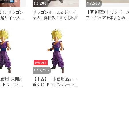
3,200
7,500
¥
¥
番くじ ドラゴン
ドラゴンボールZ 超サイ
【匿名配送】ワンピー
 超サイヤ人2
ヤ人2 孫悟飯 1番くじB賞
フィギュア 6体まとめ
ィギュア
り 箱無し
10%OFF
38,295
¥
未使用･未開封
【中古】「未使用品」一
じ ドラゴンボ
番くじ ドラゴンボール
E OF
BATTLE OF WORLD with
h
DRAGONBALL
ALL
LEGENDS B賞 超サイヤ
 B賞 超サイヤ
人2孫悟飯 フィギュア (プ
フィギュア (プ
ライズ)