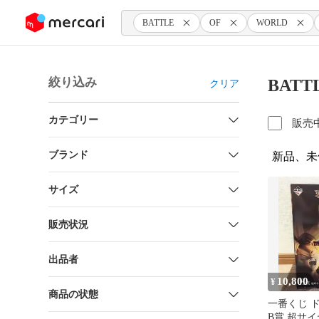
ンツにスキップ
BATTLE
OF
WORLD
絞り込み
BATT
クリア
カテゴリー
販売
ブランド
新品、未
サイズ
販売状況
出品者
10,800
¥
商品の状態
一番くじ 
B賞 超サ