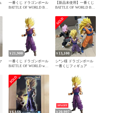
ュ
一番くじ ドラゴンボール
【新品未使用】一番くじ
ト
BATTLE OF WORLD B賞
BATTLE OF WORLD B賞
超サイヤ人2孫悟飯
超サイヤ人2孫悟飯
21,900
13,100
¥
¥
ヤ
一番くじ ドラゴンボール
シ*ン様 ドラゴンボール
B
BATTLE OF WORLD with
一番くじフィギュア ま
DRAGONBALL
とめ売り 孫悟飯2、ロ
LEGENDS B賞 超サイヤ
ゼ、孫悟空3
人2孫悟飯 フィギュア プ
ライズ
10%OFF
6,666
20,997
¥
¥