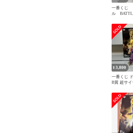
一番くじ 
ル BATTL
B賞 孫悟
3,800
¥
一番くじ 
B賞 超サ
ィギュア