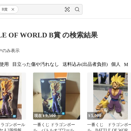
B賞
LE OF WORLD B賞 の検索結果
中のみ表示
使用
目立った傷や汚れなし
送料込み(出品者負担)
個人
M
9,500
5,000
現在 ¥
¥
ドラゴンボール
一番くじ ドラゴンボー
一番くじ ドラゴンボ
イヤ人2孫悟飯
ル バトルオブワールド
ル BATTLE OF WORL