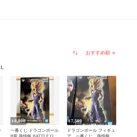
並び替え
L
8,800
7,500
¥
¥
ー
一番くじ ドラゴンボール
ドラゴンボール フィギュ
D
B賞 孫悟飯 BATTLE OF
ア 一番くじ 孫悟飯