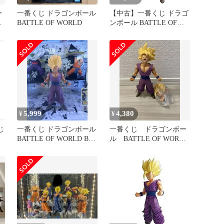
ー
一番くじ ドラゴンボール
【中古】一番くじ ドラゴ
D
BATTLE OF WORLD
ンボール BATTLE OF
WORLD with
DRAGONBALL
LEGENDS B賞 超サイヤ
人2孫悟飯 フィギュア (プ
ライズ)
5,999
4,380
¥
¥
じ
一番くじ ドラゴンボール
一番くじ ドラゴンボー
BATTLE OF WORLD B賞
ル BATTLE OF WORLD
超サイヤ人2孫悟飯
B賞 孫悟飯