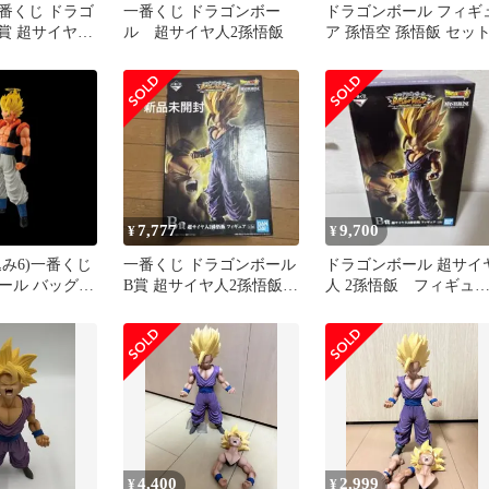
番くじ ドラゴ
一番くじ ドラゴンボー
ドラゴンボール フィギ
B賞 超サイヤ人
ル 超サイヤ人2孫悟飯
ア 孫悟空 孫悟飯 セッ
7,777
9,700
¥
¥
み6)一番くじ
一番くじ ドラゴンボール
ドラゴンボール 超サイ
ール バッグ
B賞 超サイヤ人2孫悟飯
人 2孫悟飯 フィギュア
ィルム B賞 オ
フィギュア
賞
4,400
2,999
¥
¥