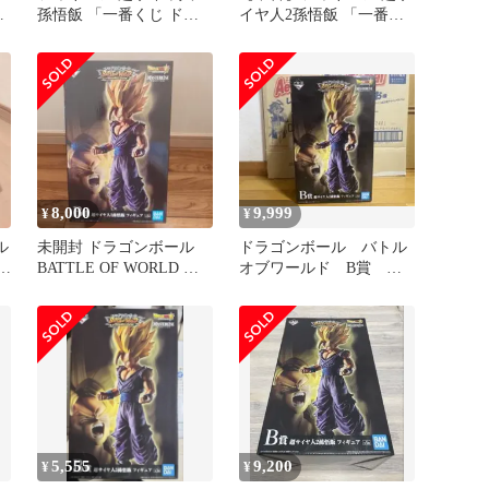
孫悟飯 「一番くじ ドラ
イヤ人2孫悟飯 「一番く
ゴンボール BATTLE OF
じ ドラゴンボール
WORLD with
BATTLE OF WORLD with
DRAGONBALL
DRAGONBALL
LEGENDS」
LEGENDS」
MASTERLISE EMOVING
MASTERLISE EMOVING
B賞 フィギュア【10日以
B賞 フィギュア
内発送】
8,000
9,999
¥
¥
ル
未開封 ドラゴンボール
ドラゴンボール バトル
BATTLE OF WORLD 超
オブワールド B賞 超
サイヤ人2孫悟飯
サイヤ人2孫悟飯 フィ
ギュア
5,555
9,200
¥
¥