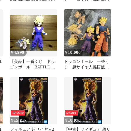
WORLD
B賞
4,999
10,000
¥
¥
ル
【美品】一番くじ ドラ
ドラゴンボール 一番く
フ
ゴンボール BATTLE OF
じ 超サイヤ人孫悟飯
WORLD B賞 孫悟飯
超サイヤ人孫悟空 フィ
ギュア
10%OFF
5%OFF
15,217
10,070
¥
¥
ル
フィギュア 超サイヤ人2
【中古】フィギュア 超サ