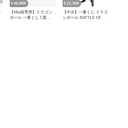
40,000
21,360
¥
¥
ス
【Min様専用】ドラゴン
【中古】一番くじ ドラゴ
売
ボール 一番くじ C賞 魔
ンボール BATTLE OF
人ベジータ MSP SMSP
WORLD with
DRAGONBALL
LEGENDS B賞 超サイヤ
人2孫悟飯 フィギュア (プ
ライズ)