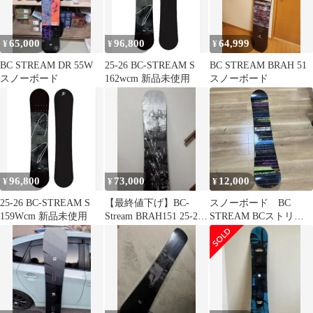
65,000
96,800
64,999
¥
¥
¥
BC STREAM DR 55W
25-26 BC-STREAM S
BC STREAM BRAH 51
スノーボード
162wcm 新品未使用
スノーボード
96,800
73,000
12,000
¥
¥
¥
25-26 BC-STREAM S
【最終値下げ】BC-
スノーボード BC
159Wcm 新品未使用
Stream BRAH151 25-26
STREAM BCストリー
モデル
ム