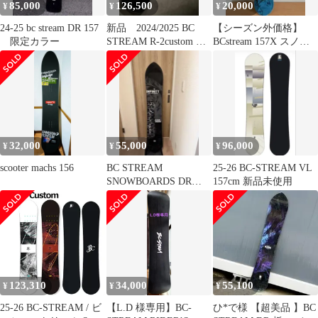
85,000
126,500
20,000
¥
¥
¥
24-25 bc stream DR 157
新品 2024/2025 BC
【シーズン外価格】
限定カラー
STREAM R-2custom サ
BCstream 157X スノー
イズ162w
ボード
32,000
55,000
96,000
¥
¥
¥
scooter machs 156
BC STREAM
25-26 BC-STREAM VL
SNOWBOARDS DR
157cm 新品未使用
162W
123,310
34,000
55,100
¥
¥
¥
25-26 BC-STREAM / ビ
【L.D 様専用】BC-
ひ*で様 【超美品 】BC