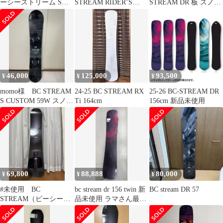
ーシーストリーム S
STREAM RIDER’S
STREAM DR 板 スノー
Custom エス カスタム
SPEC57xxx 青木玲
ボード 162cm
メンズ レディース 国産
ツイン カービング スノ
ーボード 板 2026
46,000
125,000
93,500
¥
¥
¥
momo様 BC STREAM
24-25 BC STREAM RX
25-26 BC-STREAM DR
S CUSTOM 59W スノー
Ti 164cm
156cm 新品未使用
ボード
69,800
88,888
80,000
¥
¥
¥
#未使用 BC
bc stream dr 156 twin 新
BC stream DR 57
STREAM（ビーシース
品未使用 ラマさん最終
トリーム） BRAH 151
値下げ