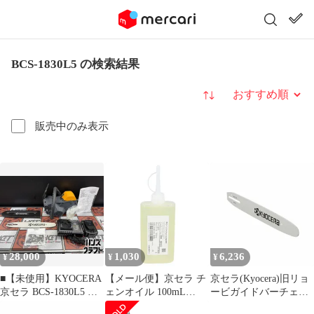
BCS-1830L5 の検索結果
並び替え
販売中のみ表示
28,000
1,030
6,236
¥
¥
¥
■【未使用】KYOCERA
【メール便】京セラ チ
京セラ(Kyocera)旧リョ
京セラ BCS-1830L5 充
ェンオイル 100mL
ービガイドバーチェー
電式チェーンソー
69900157 [KYOCERA
ンソーCS-