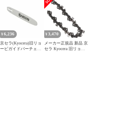
290mm 充電器、バッテ
リョービ RYOBI]
3002/3005BCS-1830L5
リー1個(18V/5Ah)付き
用69600005
【ハンズクラフト宮崎
新名爪店】
6,236
3,470
¥
¥
京セラ(Kyocera)旧リョ
メーカー正規品 新品 京
ービガイドバーチェー
セラ Kyocera 旧リョー
ンソーCS-
ビ ソーチェン 90PX-45
3002/3005BCS-1830L5
6641877 チェンソー 純
用69600005
正替刃 45コマ