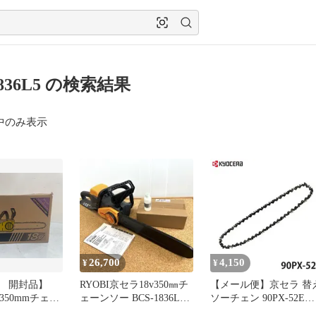
1836L5 の検索結果
中のみ表示
26,700
4,150
¥
¥
 開封品】
RYOBI京セラ18v350㎜チ
【メール便】京セラ 替
v 350mmチェー
ェーンソー BCS-1836L5
ソーチェン 90PX-52E
1836L5 電池
電池付セット
6641887 (通常刃) 【対