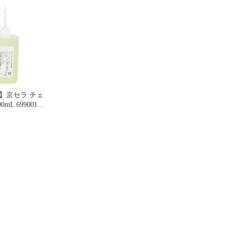
機種:CS-3602/CS-3605】
[RYOBI チェーンソー用
替刃 ソーチェーン]
】京セラ チェ
mL 69900157
A リョービ