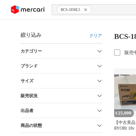
ンツにスキップ
BCS-1836L5
絞り込み
BCS-
クリア
カテゴリー
販売
ブランド
サイズ
販売状況
出品者
25,000
¥
【中古美品
商品の状態
RYOBI 18
ンソー BCS-