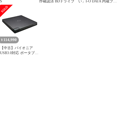
S
作確認済 BDドライブ
い」I-O DATA 内蔵ブル
ーレイドライブ
BDXL・M-DISC対
応/Serial ATA対応 パイ
オニア製 BRD-S16PX
114,990
¥
【中古】パイオニア
USB3.0対応 ポータブル
BDドライブ（ブラッ
ク） BDR-XD07BK