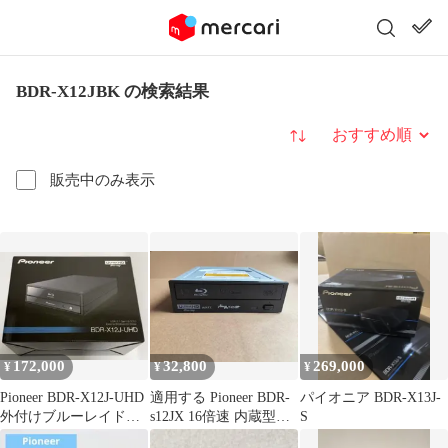
BDR-X12JBK の検索結果
並び替え
販売中のみ表示
172,000
32,800
269,000
¥
¥
¥
Pioneer BDR-X12J-UHD
適用する Pioneer BDR-
パイオニア BDR-X13J-
外付けブルーレイドラ
s12JX 16倍速 内蔵型ブ
S
イブ
ルーレイドライブ