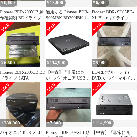
8,800
19,800
6,000
¥
¥
¥
Pioneer BDR-209XJB 動
適用する Pioneer BDR-
Pioneer BDR-XD05BK-
作確認済 BDドライブ
S09MBK BD209JBK 16
XL Blu-rayドライブ
倍速 内蔵型ルーレイド
ライブ SATA接続 BDR-
S09XLB 3D 128G
4KUHD Blu-ray
SATA.DVD.CD.BD
6,500
114,990
5,980
¥
¥
¥
Pioneer BDR-209XJB BD
【中古】「非常に良
BD-RE(ブルーレイ)・
ドライブ SATA
い」パイオニア USB3.0
DVDスーパーマルチコ
対応 ポータブルBDド
ンボドライブ
ライブ（ブラック）
BDR-XD07BK
280,000
7,800
114,990
¥
¥
¥
パイオニア BDR-X13J-
Pioneer BDR-209XJB 動
【中古】「非常に良