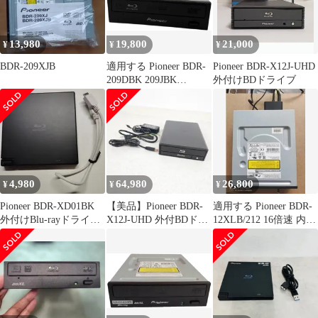
ブラック BDR-XD08LE
13,980
19,800
21,000
¥
¥
¥
BDR-209XJB
適用する Pioneer BDR-
Pioneer BDR-X12J-UHD
209DBK 209JBK
外付けBDドライブ
209XLB S09MBK 16倍
速 内蔵型ルーレイドラ
イブ SATA接続 BDR-
S12XLB 3D 128G
4KUHD Blu-ray
SATA.DVD.CD.BD
4,980
64,980
26,800
¥
¥
¥
Pioneer BDR-XD01BK
【美品】Pioneer BDR-
適用する Pioneer BDR-
外付けBlu-rayドライブ
X12J-UHD 外付BDドラ
12XLB/212 16倍速 内蔵
動作確認済
イブ 4K
型ルーレイドライブ
SATA接続 BDR-
S09XLB 3D 128G
4KUHD Blu-ray
SATA.DVD.CD.BD