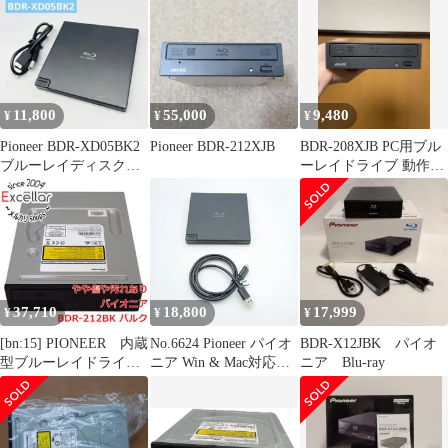
SATA接続 3D 128G
4KUHD Blu-ray
SATA.DVD.CD.BD
11,800
55,000
9,480
¥
¥
¥
Pioneer BDR-XD05BK2
Pioneer BDR-212XJB
BDR-208XJB PC用ブル
ブルーレイディスクド
ーレイドライブ 動作確
ライブ パイオニア
認済み 0708
37,710
18,800
17,999
¥
¥
¥
[bn:15] PIONEER 内蔵
No.6624 Pioneer パイオ
BDR-X12JBK パイオ
型ブルーレイドライ
ニア Win & Mac対応
ニア Blu-ray
ブ BDR-212BK
BDXL対応 USB3.2 クラ
ムシェル型ポータブル
BDドライブ ソフト無
モデル Windows11対応