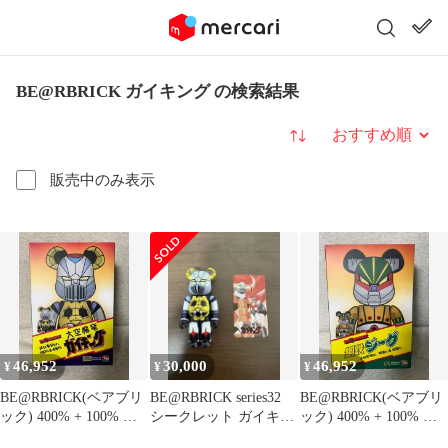
BE@RBRICK ガイキング の検索結果
並び替え
販売中のみ表示
46,952
30,000
46,952
¥
¥
¥
BE@RBRICK(ベアブリ
BE@RBRICK series32
BE@RBRICK(ベアブリ
ック) 400% + 100% ガ
シークレット ガイキン
ック) 400% + 100% 鋼
イキング
グ
鉄ジーグ クロム