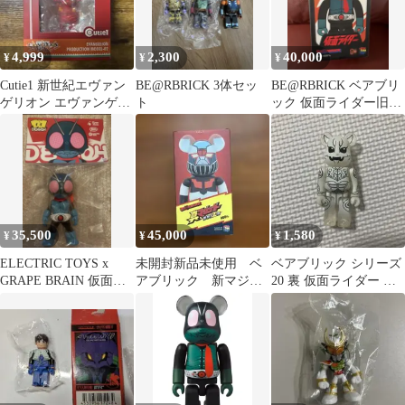
4,999
2,300
40,000
¥
¥
¥
Cutie1 新世紀エヴァン
BE@RBRICK 3体セッ
BE@RBRICK ベアブリ
ゲリオン エヴァンゲリ
ト
ック 仮面ライダー旧1
オン弐号機 新品
号 400％
35,500
45,000
1,580
¥
¥
¥
ELECTRIC TOYS x
未開封新品未使用 ベ
ベアブリック シリーズ
GRAPE BRAIN 仮面ラ
アブリック 新マジン
20 裏 仮面ライダー 電
イダー旧1号 1
ガー衝撃！Ｚ編400%
王 SF モモタロス 100%