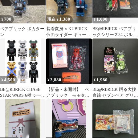
700
1,380
1,000
¥
現在 ¥
¥
ベアブリック ボカター
装着変身 × KUBRICK
BE@RBRICK ベアブリ
ン
仮面ライダー キューブ
ックシリーズ34 ポルト
リック 2体
ガル フラッグデザイ
ン
4,500
3,880
1,980
¥
¥
¥
BE@RBRICK CHASE
【新品・未開封】 ベ
BE@RBRICK 踊る大捜
STAR WARS 6種 シーク
アブリック モモタロ
査線 セブンベア グリー
レット含む
ス シリーズ19 フィ
ン
ギュア