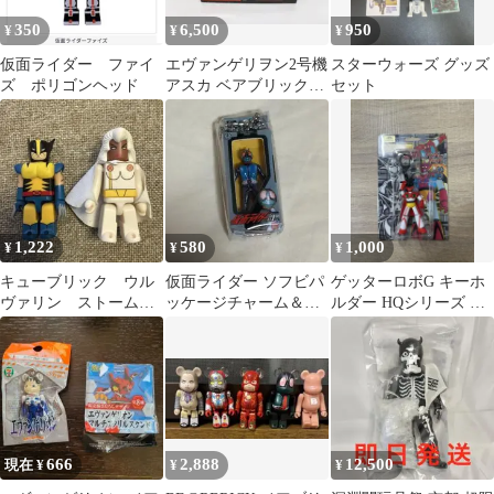
350
6,500
950
¥
¥
¥
仮面ライダー ファイ
エヴァンゲリヲン2号機
スターウォーズ グッズ
ズ ポリゴンヘッド
アスカ ベアブリックセ
セット
ットC BE@RBRICK
1,222
580
1,000
¥
¥
¥
キューブリック ウル
仮面ライダー ソフビパ
ゲッターロボG キーホ
ヴァリン ストーム 2
ッケージチャーム＆チ
ルダー HQシリーズ ユ
体セット
ョコスナック シークレ
タカ
ット 旧1号
666
2,888
12,500
現在 ¥
¥
¥