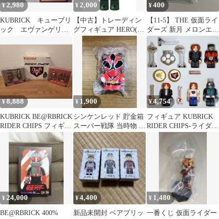
2,980
2,000
400
¥
¥
¥
KUBRICK キューブリ
【中古】トレーディン
【11-5】 THE 仮面ライ
ック エヴァンゲリオ
グフィギュア HERO(シ
ダーズ 新月 メロンエナ
ン
ン・仮面ライダー/仮面
ジーアームズ フィギュ
ライダー第1号) 「BE＠
ア
RBRICK-ベアブリック-
シリーズ46」
8,888
1,900
4,754
¥
¥
¥
KUBRICK BE@RBRICK
シンケンレッド 貯金箱
フィギュア KUBRICK
RIDER CHIPS フィギュ
スーパー戦隊 当時物 平
RIDER CHIPS-ライダー
ア3セット
成レトロ
チップス- 5体セット 仮
面ライダーアギト3rdエ
ンディングテーマ
「DEEP BREATH」購
入限定【10日以内発
送】
24,000
4,400
1,480
¥
¥
¥
BE@RBRICK 400%
新品未開封 ベアブリッ
一番くじ 仮面ライダー