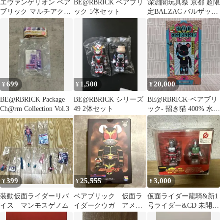
エヴァンゲリオン ベア
BE@RBRICK ベアブリ
深淵闇玩具祭 京都 超限
ブリック マルチアクリ
ック 5体セット
定BALZAC バルザッ
ルスタンド
ク SKULLMAN ソフ
ビ
699
1,500
20,000
¥
¥
¥
BE@RBRICK Package
BE@RBRICK シリーズ
BE@RBRICK-ベアブリ
Ch@rm Collection Vol.3
49 2体セット
ック- 招き猫 400% 水曜
日のダウンタウン
399
25,555
3,000
¥
¥
¥
装動仮面ライダーリバ
ベアブリック 仮面ラ
仮面ライダー龍騎&新1
イス マンモスゲノム
イダークウガ アメイ
号ライダー&CD 未開
ジングマイティ 100%
封 キューブリック