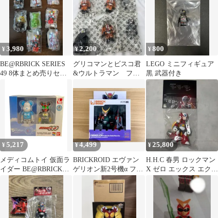
3,980
2,200
800
¥
¥
¥
BE@RBRICK SERIES
グリコマンとビスコ君
LEGO ミニフィギュア
49 8体まとめ売りセッ
&ウルトラマン フィ
黒 武器付き
ト 未開封カード付き
ギュア セット
5,217
4,499
25,800
¥
¥
¥
メディコムトイ 仮面ラ
BRICKROID エヴァン
H.H.C 春男 ロックマン
イダー BE@RBRICK
ゲリオン新2号機α フィ
X ゼロ エックス エクス
PBM! セブン-イレブン
ギュア EVA.3
HHC ワンフェス
限定 a-nation10周年×仮
面ライダー40周年記念
仮面ライダーオーズ タ
トバコンボ フィギュア