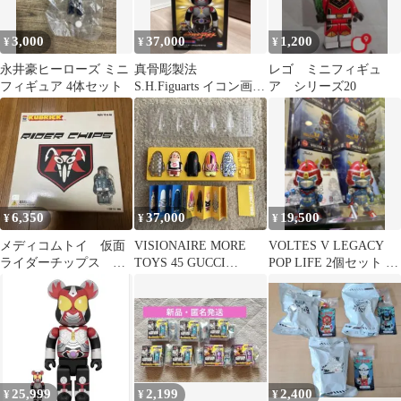
3,000
37,000
1,200
¥
¥
¥
永井豪ヒーローズ ミニ
真骨彫製法
レゴ ミニフィギュ
フィギュア 4体セット
S.H.Figuarts イコン画の
ア シリーズ20
赤いアギト&ベアブリ
ックセット
6,350
37,000
19,500
¥
¥
¥
メディコムトイ 仮面
VISIONAIRE MORE
VOLTES V LEGACY
ライダーチップス キ
TOYS 45 GUCCI
POP LIFE 2個セット 限
ューブリック 箱傷 開
MARGIELA
定品
封済
25,999
2,199
2,400
¥
¥
¥