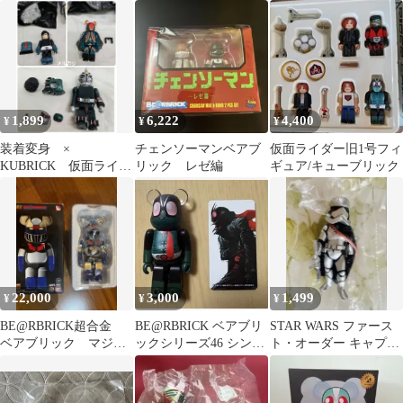
ーム 100％ & 400％
ベアブリック
1,899
6,222
4,400
¥
¥
¥
装着変身 ×
チェンソーマンベアブ
仮面ライダー旧1号フィ
KUBRICK 仮面ライダ
リック レゼ編
ギュア/キューブリック
ー vol.1 旧1号、蜘蛛
男、轟鬼
22,000
3,000
1,499
¥
¥
¥
BE@RBRICK超合金
BE@RBRICK ベアブリ
STAR WARS ファース
ベアブリック マジン
ックシリーズ46 シン・
ト・オーダー キャプテ
ガーZ (メッキバージョ
仮面ライダー
ンファズマ フィギュ
ン）
ア