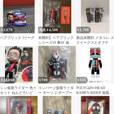
400％
SHOW-YA
2,679
4,500
1,780
¥
現在 ¥
¥
ベアブリック Jリーグ
未開封】ベアブリック
新品未開封 メタコレ ス
シリーズ19 裏SF 仮面
クイークスとオプティ
ライダー電王 モモタロ
マスプライム 【2点セ
ス
ット】
10,000
700
333
¥
¥
¥
シン仮面ライダー 色々
コンバージ仮面ライダ
POLYGΩN×HEAD
セット ねんどろいど 一
ー ギーツ レザーブース
KAMEN RIDER 仮面ラ
番くじ アクリルスタン
トフォーム フィギュア
イダー新1号
ド 他