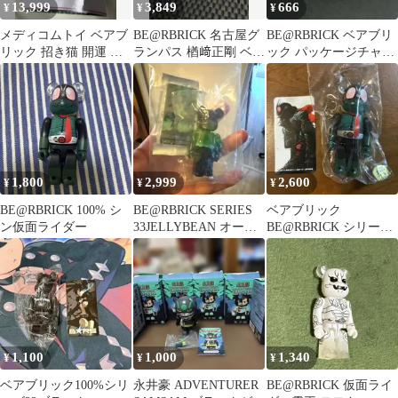
13,999
3,849
666
¥
¥
¥
メディコムトイ ベアブ
BE@RBRICK 名古屋グ
BE@RBRICK ベアブリ
リック 招き猫 開運 千
ランパス 楢﨑正剛 ベア
ック パッケージチャー
万両 透明メッキ 400％
ブリック
ムコレクション シルバ
ー
1,800
2,999
2,600
¥
¥
¥
BE@RBRICK 100% シ
BE@RBRICK SERIES
ベアブリック
ン仮面ライダー
33JELLYBEAN オーロ
BE@RBRICK シリーズ
ラ
46 ヒーローHERO 仮面
ライダー
1,100
1,000
1,340
¥
¥
¥
ベアブリック100%シリ
永井豪 ADVENTURER
BE@RBRICK 仮面ライ