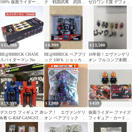
100% 仮面ライダー新2
ク 戦国武将 武田信
ゼロワン E賞 デフォル
号セット
玄 上杉謙信 豊臣秀吉
メ ゼロノス ゼロフォー
ム
15,300
6,999
13,500
¥
¥
¥
BE@RBRICK CHASE
BE@RBRICK ベアブリ
16年前！エヴァンゲリ
スパイダーマン No Way
ック 100％ ショッカー
オン フルコンプ未開封
Home
骨戦闘員 ベレー戦闘員
品
19,999
1,980
439
¥
¥
¥
デスロウ フィギュア 赤
レア！ エヴァンゲリ
仮面ライダー ファイズ
&青 G-RAP GANGSTA
オン ベアブリック ス
フィギュア・カードお
シュグナイト 2pac
トラップ エヴァ初号
まとめセット
機 セブンイレブン