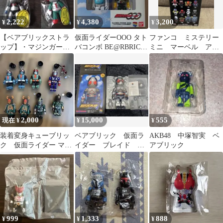
2,222
4,380
3,200
¥
¥
¥
【ベアブリックストラ
仮面ライダーOOO タト
ファンコ ミステリー
ップ】・マジンガー
バコンボ BE@RBRICK
ミニ マーベル アイ
Z・仮面ライダーV3
2体セット
アンスパイダー（マイ
ルス・モラレス）
2,000
15,000
555
現在 ¥
¥
¥
装着変身キューブリッ
ベアブリック 仮面ラ
AKB48 中塚智実 ベ
ク 仮面ライダー マス
イダー ブレイド
アブリック
クドライダー まとめ8
400% フィギュア
個
999
1,333
888
¥
¥
¥