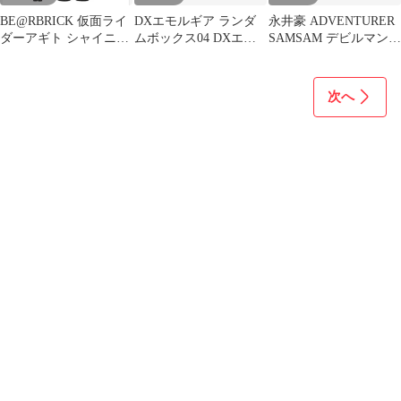
BE@RBRICK 仮面ライ
DXエモルギア ランダ
永井豪 ADVENTURER
ダーアギト シャイニン
ムボックス04 DXエモ
SAMSAM デビルマン
グフォーム
ルギア ランダムボック
ゲッター1ゲッター2
100％&400％
ス02
次へ