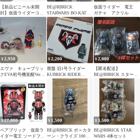
【新品ビニール未開
BE@RBRICK
仮面ライダー 電王
封】仮面ライダーコン
STARWARS BO-KATAN
ガチャ アクリル 全
バージ 104 仮面ラ
Moff Gideon
国巡回
イダーカリス
2,950
2,200
2,000
¥
¥
¥
エヴァ キューブリッ
廃盤 旧1号ライダー
【匿名配送】
クEVA初号機覚醒Ver.
KUBRICK RIDER
BE@RBRICK スター・
ボーナスパーツ付き
CHIPS フィギュアセッ
ウォーズマンダロリア
ト
ン 3体セット
27,800
1,500
3,500
¥
¥
¥
ベアブリック 仮面ラ
BE@RBRICK ボ＝カタ
BE@RBRICK STAR
イダー電王 ソードフォ
ーン・クライズ 100%
WARS 4体セット