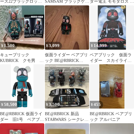
ーズ22ブラックロック
SAMSAM ブラックゲッ
ダー電王 モモタロス シ
シューター
ター
リーズ20 裏 ベアブリッ
ク
1,500
3,099
14,999
¥
¥
¥
キューブリック
仮面ライダー ベアブリ
ベアブリック 仮面ラ
KUBRICK クモ男 新
ック BE@RBRICK
イダー スカイライダ
品未使用品 仮面ライ
100%
ー 400% フィギュア
ダー
58,500
3,500
455
¥
¥
¥
BE@RBRICK 仮面ライ
BE@RBRICK 新品
BE@RBRICK ベアブリ
ダー 旧1号 ベアブリ
STARWARS シークレッ
ック アルバニア
ック 1000% 新品
ト含む4個セット