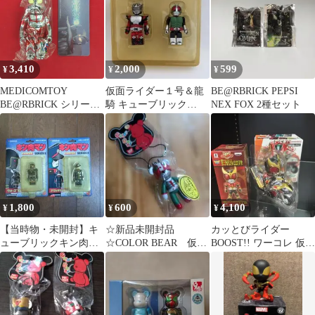
3,410
2,000
599
¥
¥
¥
MEDICOMTOY
仮面ライダー１号＆龍
BE@RBRICK PEPSI
BE@RBRICK シリーズ
騎 キューブリック
NEX FOX 2種セット
44 HERO ウルトラマン
Kubrick フィギュア セ
ット
1,800
600
4,100
¥
¥
¥
【当時物・未開封】キ
☆新品未開封品
カッとびライダー
ューブリックキン肉マ
☆COLOR BEAR 仮面
BOOST!! ワーコレ 仮面
ン2点（ウォーズマン／
ライダー風 ストラッ
ライダークウガ
ブロッケンJr.）
プ チャーム