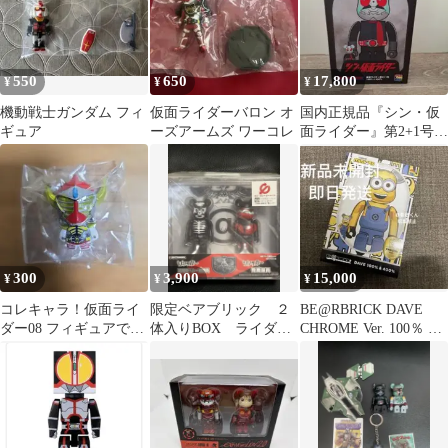
550
650
17,800
¥
¥
¥
機動戦士ガンダム フィ
仮面ライダーバロン オ
国内正規品『シン・仮
ギュア
ーズアームズ ワーコレ
面ライダー』第2+1号の
ベアブリック 100% &
400%
300
3,900
15,000
¥
¥
¥
コレキャラ！仮面ライ
限定ベアブリック ２
BE@RBRICK DAVE
ダー08 フィギュアで
体入りBOX ライダー
CHROME Ver. 100％ &
す。
チップス CD付き 新
400％
品未開封