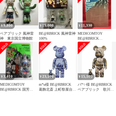
9,800
15,000
11,330
¥
¥
¥
ベアブリック 風神雷
BE@RBRICK 風神雷神
MEDICOMTOY
神 東京国立博物館
100%
BE@RBRICK
BE@RBRICK 葛飾北斎
「冨嶽三十六景 凱風快
晴」
3,410
23,100
15,100
¥
¥
¥
MEDICOMTOY
m*u様 BE@RBRICK
バ*✨様 BE@RBRICK
BE@RBRICK 国芳
葛飾北斎 上町祭屋台天
ベアブリック 歌川国
100% 100%
井絵「男浪」100％ & 4
芳「相馬の古内裏」
100% &