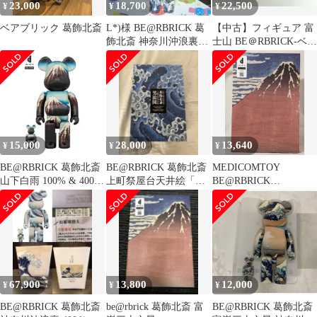
23,000
18,700
22,500
¥
¥
¥
ベアブリック 葛飾北斎
L*)様 BE@RBRICK 葛
【中古】フィギュア 富
飾北斎 神奈川沖浪裏
士山 BE＠RBRICK-ベア
400% 本体
ブリック-
15,000
28,000
13,640
¥
¥
¥
BE@RBRICK 葛飾北斎
BE@RBRICK 葛飾北斎
MEDICOMTOY
山下白雨 100% & 400%
上町祭屋台天井絵「男
BE@RBRICK
セット
浪」100％ & 400％
BE@RBRICK 葛飾北斎
「冨嶽三十六景 凱風快
晴」
67,900
13,800
12,000
¥
¥
¥
BE@RBRICK 葛飾北斎
be@rbrick 葛飾北斎 富
BE@RBRICK 葛飾北斎