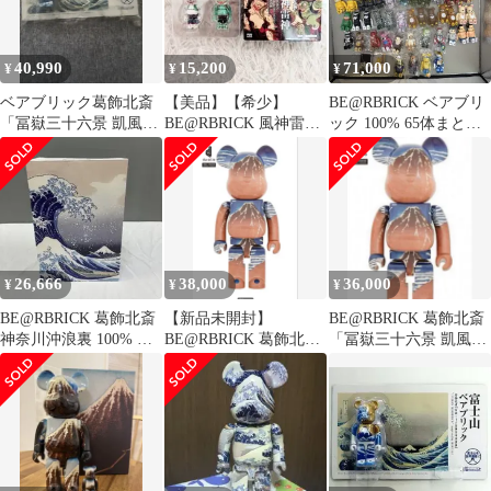
40,990
15,200
71,000
¥
¥
¥
ベアブリック葛飾北斎
【美品】【希少】
BE@RBRICK ベアブリ
「冨嶽三十六景 凱風快
BE@RBRICK 風神雷神
ック 100% 65体まとめ
晴」BE@RBRICKメデ
100% ベアブリック
セット（未開封含む）
ィコムトイ
26,666
38,000
36,000
¥
¥
¥
BE@RBRICK 葛飾北斎
【新品未開封】
BE@RBRICK 葛飾北斎
神奈川沖浪裏 100% &
BE@RBRICK 葛飾北斎
「冨嶽三十六景 凱風快
400% セット
冨嶽三十六景1000％ベ
晴」1000%
アブリック