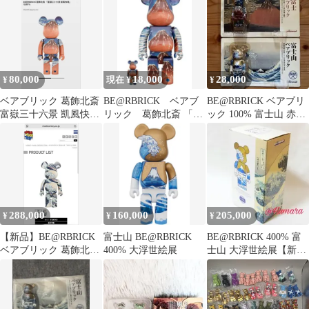
【冨嶽三十六景 凱風快
晴】 イベント＆通販限
定
80,000
18,000
28,000
¥
現在 ¥
¥
ベアブリック 葛飾北斎
BE@RBRICK ベアブ
BE@RBRICK ベアブリ
富嶽三十六景 凱風快晴
リック 葛飾北斎 「冨
ック 100% 富士山 赤富
1000% 400% 100%
嶽三十六景 凱風快晴」
士
288,000
160,000
205,000
¥
¥
¥
【新品】BE@RBRICK
富士山 BE@RBRICK
BE@RBRICK 400% 富
ベアブリック 葛飾北斎
400% 大浮世絵展
士山 大浮世絵展【新
神奈川沖浪裏 1000％
品・未開封品】