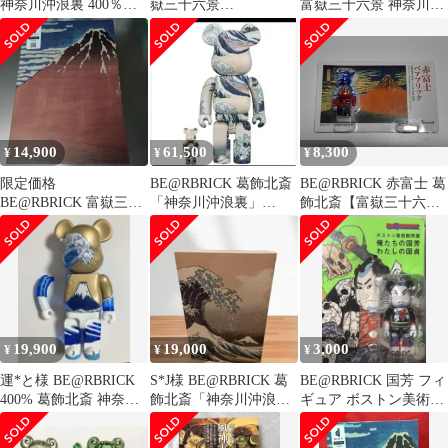
神奈川沖浪裏 400％
嶽三十六景
富嶽三十六景 神奈川沖
100% MEDICOM
100%&400% ベアブリ
浪裏 100% & 400%
ック
14,900
61,500
8,300
¥
¥
¥
限定価格
BE@RBRICK 葛飾北斎
BE@RBRICK 赤富士 葛
BE@RBRICK 富嶽三十
「神奈川沖浪裏」
飾北斎【富嶽三十六
六景 100% & 400%
100％ & 400％ メディ
景 凱風快晴】
コム
19,900
19,000
3,000
¥
¥
¥
運*と様 BE@RBRICK
S*J様 BE@RBRICK 葛
BE@RBRICK 国芳 フィ
400% 葛飾北斎 神奈川
飾北斎「神奈川沖浪
ギュア ボストン美術館
沖浪裏 大浮世絵展【最
裏」 100％ & 400％
所蔵展
終